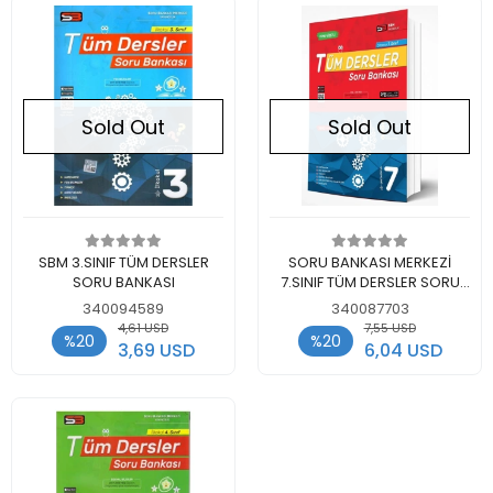
Sold Out
Sold Out
Out of stock
Out of stock
SBM 3.SINIF TÜM DERSLER
SORU BANKASI MERKEZİ
SORU BANKASI
7.SINIF TÜM DERSLER SORU
BANKASI
340094589
340087703
4,61 USD
7,55 USD
%20
%20
3,69 USD
6,04 USD