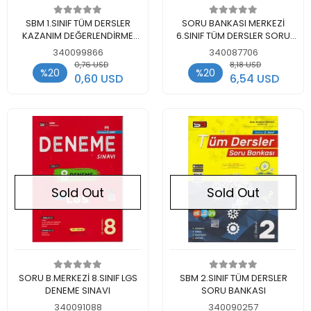
Out of stock
Out of stock
SBM 1.SINIF TÜM DERSLER
SORU BANKASI MERKEZİ
KAZANIM DEĞERLENDİRME
6.SINIF TÜM DERSLER SORU
DENEME SINAVI
BANKASI
340099866
340087706
0,76 USD
8,18 USD
%20
%20
0,60 USD
6,54 USD
Sold Out
Sold Out
Out of stock
Out of stock
SORU B.MERKEZİ 8.SINIF LGS
SBM 2.SINIF TÜM DERSLER
DENEME SINAVI
SORU BANKASI
340091088
340090257