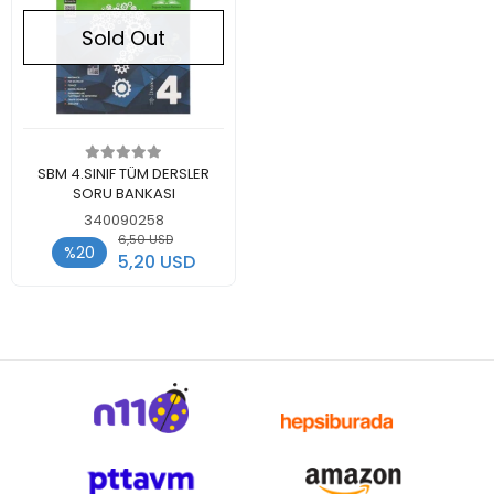
Sold Out
Out of stock
SBM 4.SINIF TÜM DERSLER
SORU BANKASI
340090258
6,50 USD
%20
5,20 USD