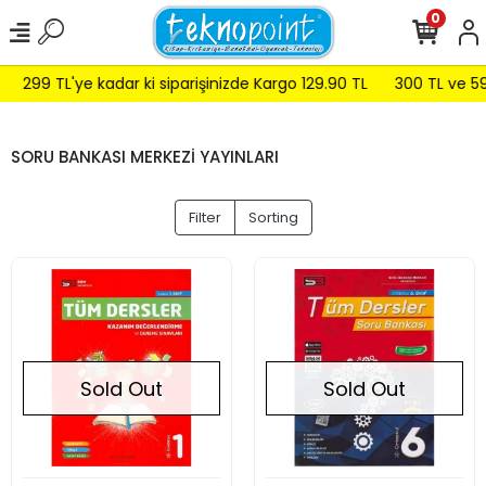
0
299 TL'ye kadar ki siparişinizde Kargo 129.90 TL
300 TL ve 599 
SORU BANKASI MERKEZİ YAYINLARI
Filter
Sorting
Sold Out
Sold Out