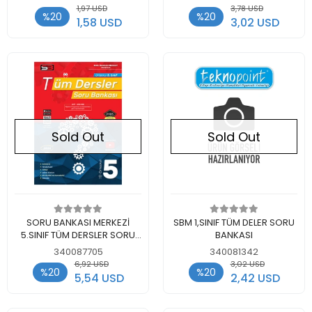
1,97 USD
3,78 USD
%20
%20
1,58 USD
3,02 USD
Sold Out
Sold Out
Out of stock
Out of stock
SORU BANKASI MERKEZİ
SBM 1,SINIF TÜM DELER SORU
5.SINIF TÜM DERSLER SORU
BANKASI
BANKASI
340087705
340081342
6,92 USD
3,02 USD
%20
%20
5,54 USD
2,42 USD