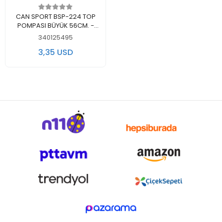
Add to cart
CAN SPORT BSP-224 TOP
POMPASI BÜYÜK 56CM. -
TEKLİ
340125495
3,35 USD