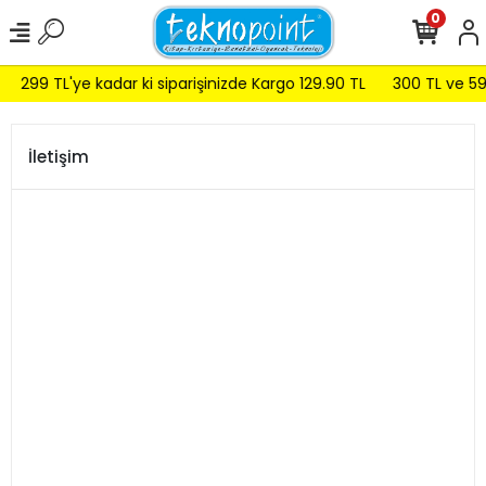
0
299 TL'ye kadar ki siparişinizde Kargo 129.90 TL
300 TL ve 599
İletişim