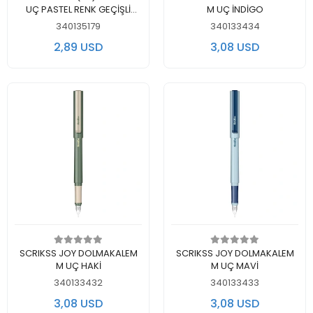
UÇ PASTEL RENK GEÇİŞLİ
M UÇ İNDİGO
DOLMA KALEM - TEKLİ
340135179
340133434
2,89 USD
3,08 USD
Add to cart
Add to cart
SCRIKSS JOY DOLMAKALEM
SCRIKSS JOY DOLMAKALEM
M UÇ HAKİ
M UÇ MAVİ
340133432
340133433
3,08 USD
3,08 USD