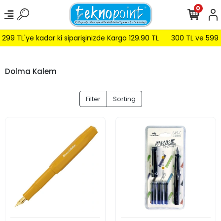
0
9 TL'ye kadar ki siparişinizde Kargo 129.90 TL
300 TL ve 599 TL 
Dolma Kalem
Filter
Sorting