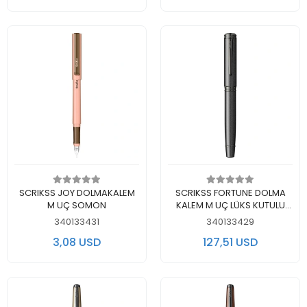
Add to cart
Add to cart
SCRIKSS JOY DOLMAKALEM
SCRIKSS FORTUNE DOLMA
M UÇ SOMON
KALEM M UÇ LÜKS KUTULU
MAT SİYAH -
340133431
340133429
T000SABBFR057A
3,08 USD
127,51 USD