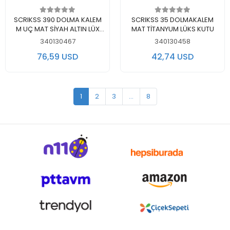
Add to cart
Add to cart
SCRIKSS 390 DOLMA KALEM
SCRIKSS 35 DOLMAKALEM
M UÇ MAT SİYAH ALTIN LÜX
MAT TİTANYUM LÜKS KUTU
KUTUDA
340130467
340130458
76,59 USD
42,74 USD
1
2
3
...
8