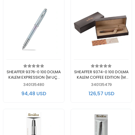
Add to cart
Add to cart
SHEAFFER 9376-0 100 DOLMA
SHEAFFER 9374-0 100 DOLMA
KALEM EXPRESSION (M UÇ)
KALEM COFFEE EDITION (M
MAVİ-PEMBE SEDEFLİ RENK
UÇ) KAHVERENGİ LÜKS
340135480
340135479
GEÇİŞLİ ÖZEL KUTUDA
KUTUDA
94,48 USD
126,57 USD