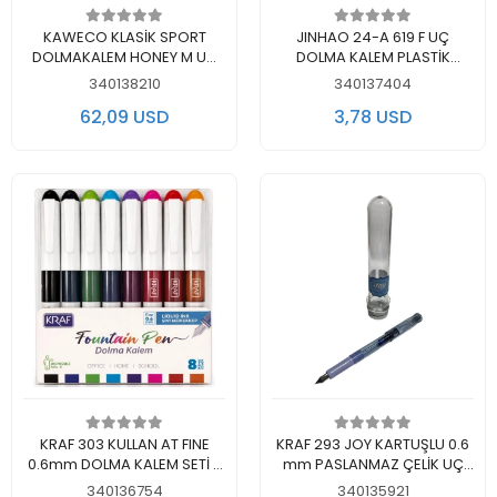
Add to cart
Add to cart
KAWECO KLASİK SPORT
JINHAO 24-A 619 F UÇ
DOLMAKALEM HONEY M UÇ
DOLMA KALEM PLASTİK
-11000390
KARTELA 1 SET
340138210
340137404
62,09 USD
3,78 USD
Add to cart
Add to cart
KRAF 303 KULLAN AT FINE
KRAF 293 JOY KARTUŞLU 0.6
0.6mm DOLMA KALEM SETİ 8
mm PASLANMAZ ÇELİK UÇ
Lİ (8 RENK) TEK PAKET
DOLMA KALEM - TEKLİ
340136754
340135921