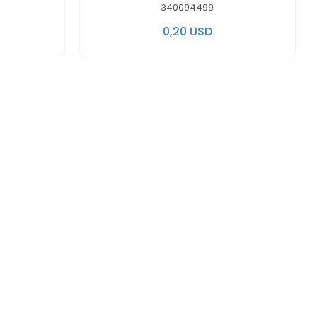
340094499
0,20 USD