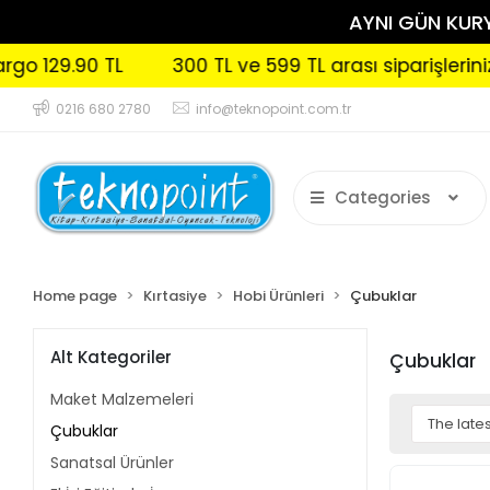
AYNI GÜN KURYE
300 TL ve 599 TL arası siparişlerinizde Kargo 99
0216 680 2780
info@teknopoint.com.tr
Categories
Home page
Kırtasiye
Hobi Ürünleri
Çubuklar
Alt Kategoriler
Çubuklar
Maket Malzemeleri
Çubuklar
Sanatsal Ürünler