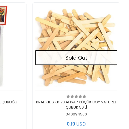
Sold Out
Out of stock
L ÇUBUĞU
KRAF KIDS KK170 AHŞAP KÜÇÜK BOY NATUREL
ÇUBUK 50'Lİ
340094500
0,19 USD