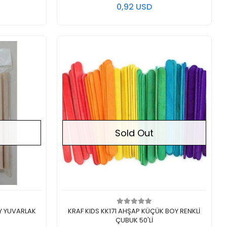
0,92 USD
Sold Out
Out of stock
Y YUVARLAK
KRAF KIDS KK171 AHŞAP KÜÇÜK BOY RENKLİ
ÇUBUK 50'Lİ