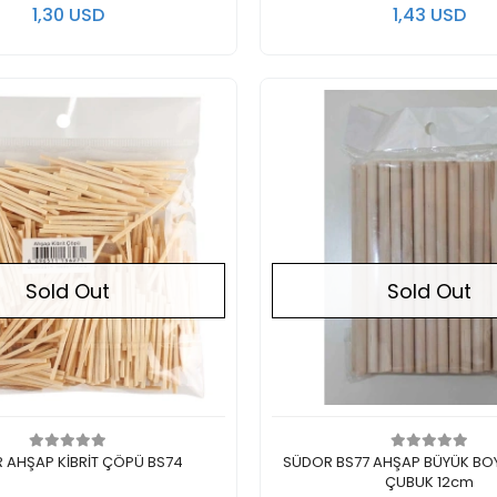
1,30 USD
1,43 USD
Sold Out
Sold Out
Out of stock
Out of stock
 AHŞAP KİBRİT ÇÖPÜ BS74
SÜDOR BS77 AHŞAP BÜYÜK BO
ÇUBUK 12cm