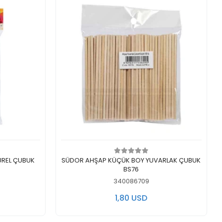
Add to cart
SÜDOR AHŞAP KÜÇÜK BOY YUVARLAK ÇUBUK
BS76
340086709
1,80 USD