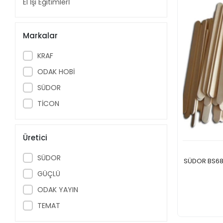
El İşi Eğitimlerİ
Markalar
KRAF
ODAK HOBİ
SÜDOR
TİCON
Üretici
SÜDOR
SÜDOR BS68
GÜÇLÜ
ODAK YAYIN
TEMAT