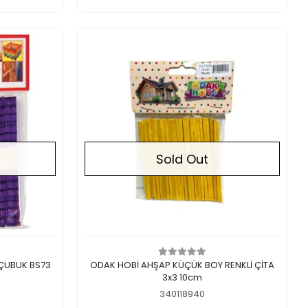
Sold Out
Out of stock
SÜDOR AHŞAP RENKLİ GEÇMELİ ÇUBUK BS73
ODAK HOBİ AHŞAP KÜÇÜK BOY RENKLİ ÇİTA
3x3 10cm
340118940