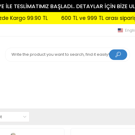
 İLE TESLİMATIMIZ BAŞLADI.. DETAYLAR İÇİN BİZE UL
.90 TL
600 TL ve 999 TL arası siparişlerinizde Ka
Engli