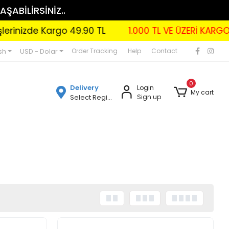
AŞABİLİRSİNİZ..
rgo 49.90 TL
1.000 TL VE ÜZERİ KARGO BEDAVA
sh
USD - Dolar
Order Tracking
Help
Contact
0
Delivery
Login
My cart
Select Region
Sign up