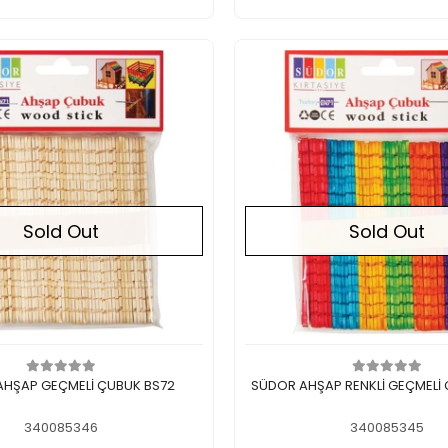
Sold Out
Sold Out
Out of stock
Out of stock
SÜDOR AHŞAP GEÇMELİ ÇUBUK BS72
340085346
340085345