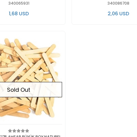
340065931
340086708
1,68 USD
2,06 USD
Sold Out
Out of stock
KK175 AHŞAP BÜYÜK BOY NATUREL