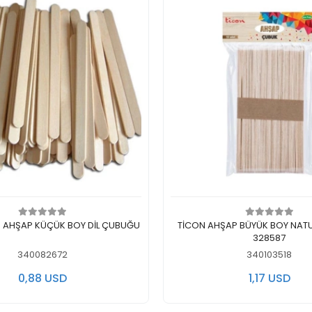
Add to cart
Add to cart
 AHŞAP KÜÇÜK BOY DİL ÇUBUĞU
TİCON AHŞAP BÜYÜK BOY NATUREL ÇUBUK
328587
340082672
340103518
0,88 USD
1,17 USD