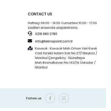
CONTACT US
Haftaiçi 09:00 - 19:00 Cumartesi 10:00 - 17:00
saatleri arasında ulaşabilirsiniz.
0216 680 2780
info@teknopoint.com.tr
Kavacık : Kavacık Mah.Orhan Veli Kanık
Cad.Yürekli Adam Sok.No:27/1 Beykoz /
İstanbul Çengelköy : Güzeltepe
Mah.BosnaBulvarı No:143/1A Üsküdar /
İstanbul
Follow us