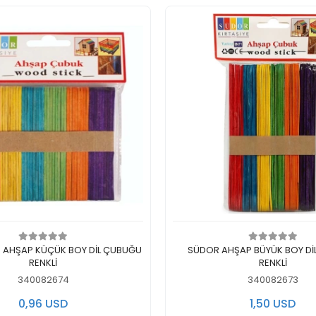
Add to cart
Add to cart
 AHŞAP KÜÇÜK BOY DİL ÇUBUĞU
SÜDOR AHŞAP BÜYÜK BOY Dİ
RENKLİ
RENKLİ
340082674
340082673
0,96 USD
1,50 USD