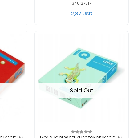
340127317
2,37 USD
Sold Out
Out of stock
İ KAĞIDI A4
MONDİ IQ BL29 RENKLİ FOTOKOPİ KAĞIDI A4