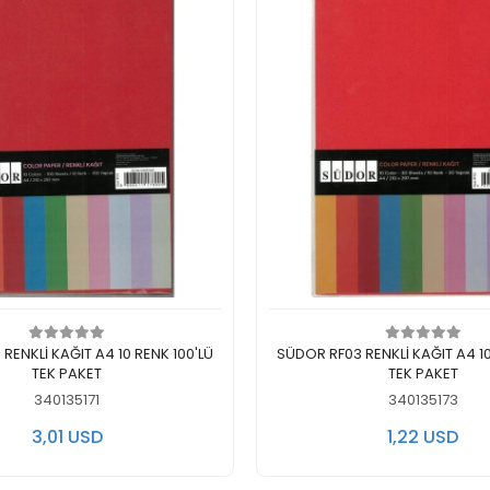
Add to cart
Add to cart
RENKLİ KAĞIT A4 10 RENK 100'LÜ
SÜDOR RF03 RENKLİ KAĞIT A4 10
TEK PAKET
TEK PAKET
340135171
340135173
3,01 USD
1,22 USD