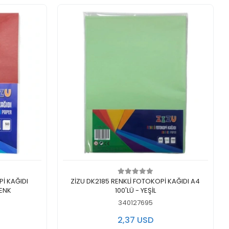
Add to cart
Pİ KAĞIDI
ZİZU DK2185 RENKLİ FOTOKOPİ KAĞIDI A4
RENK
100'LÜ - YEŞİL
340127695
2,37 USD