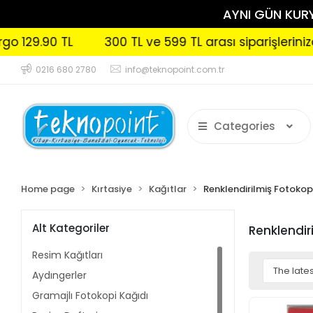
AYNI GÜN KURYE
300 TL ve 599 TL arası siparişlerinizde Kargo 99.90
0216 680 2780
info@teknopoint.com.tr
Categories
Home page
Kırtasiye
Kağıtlar
Renklendirilmiş Fotokopi
Alt Kategoriler
Renklendir
Resim Kağıtları
Aydıngerler
Gramajlı Fotokopi Kağıdı