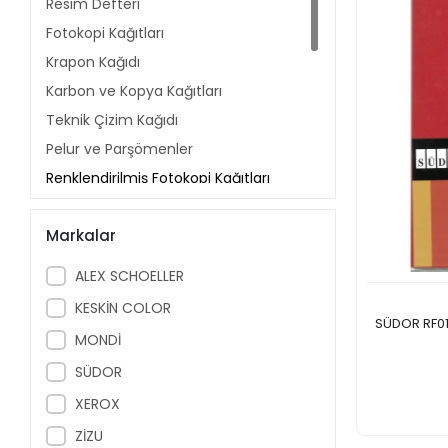
Resim Defteri
Fotokopi Kağıtları
Krapon Kağıdı
Karbon ve Kopya Kağıtları
Teknik Çizim Kağıdı
Pelur ve Parşömenler
Renklendirilmiş Fotokopi Kağıtları
Termal Rulo Kağıtlar
Markalar
Sürekli Formlar
Hediye Paketleri
ALEX SCHOELLER
Elişi Kağıdı
KESKİN COLOR
Flipkart Kağıdı
SÜDOR RF01 
MONDİ
Sanatsal Ürünler
SÜDOR
Fotoğraf Kağıtları
XEROX
Yapışkanlı Notluk
ZİZU