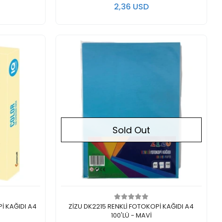
2,36 USD
Sold Out
Out of stock
İ KAĞIDI A4
ZİZU DK2215 RENKLİ FOTOKOPİ KAĞIDI A4
100'LÜ - MAVİ