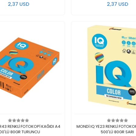
2,37 USD
2,37 USD
Add to cart
Add to cart
R43 RENKLİ FOTOKOPİ KAĞIDI A4
MONDİ IQ YE23 RENKLİ FOTOKOP
00'LÜ 80GR TURUNCU
500'LÜ 80GR SARI