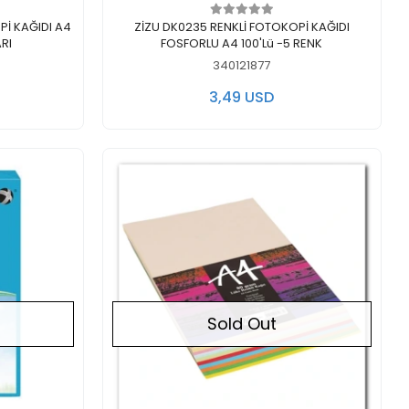
Out of stock
İ KAĞIDI A4
ZİZU DK0235 RENKLİ FOTOKOPİ KAĞIDI
RI
FOSFORLU A4 100'Lü -5 RENK
340121877
3,49 USD
Sold Out