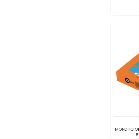
MONDİ IQ O
5