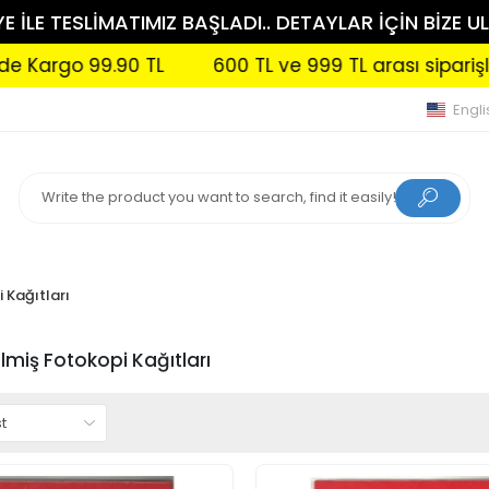
 İLE TESLİMATIMIZ BAŞLADI.. DETAYLAR İÇİN BİZE UL
 TL
600 TL ve 999 TL arası siparişlerinizde Kargo
Engli
 Kağıtları
ilmiş Fotokopi Kağıtları