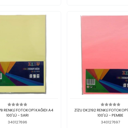
Add to cart
Add to cart
78 RENKLİ FOTOKOPİ KAĞIDI A4
ZİZU DK2192 RENKLİ FOTOKOPİ
100'LÜ - SARI
100'LÜ - PEMBE
340127696
340127697