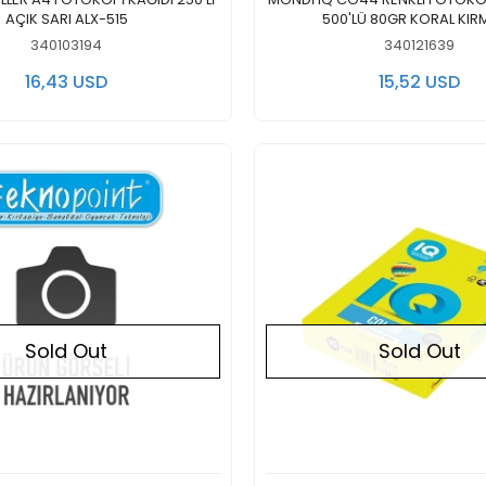
AÇIK SARI ALX-515
500'LÜ 80GR KORAL KIRM
340103194
340121639
16,43 USD
15,52 USD
Sold Out
Sold Out