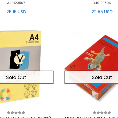
340120507
340120506
25,15 USD
22,55 USD
Sold Out
Sold Out
Out of stock
Out of stock
Pİ KAĞIDI 250'Lİ
MONDİ IQ CO44 RENKLİ FOTOKOP