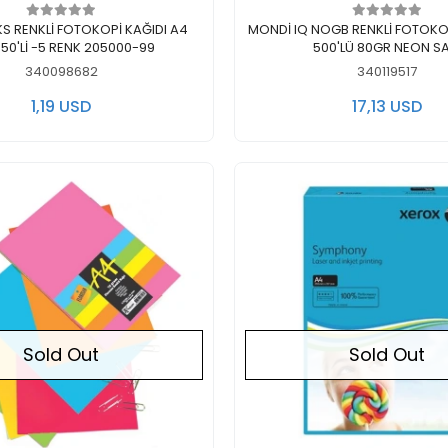
Out of stock
Out of stock
KS RENKLİ FOTOKOPİ KAĞIDI A4
MONDİ IQ NOGB RENKLİ FOTOKOP
 50'Lİ -5 RENK 205000-99
500'LÜ 80GR NEON SA
340098682
340119517
1,19 USD
17,13 USD
Sold Out
Sold Out