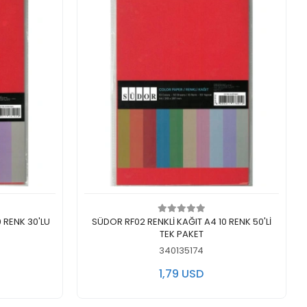
Add to cart
 RENK 30'LU
SÜDOR RF02 RENKLİ KAĞIT A4 10 RENK 50'Lİ
TEK PAKET
340135174
1,79 USD