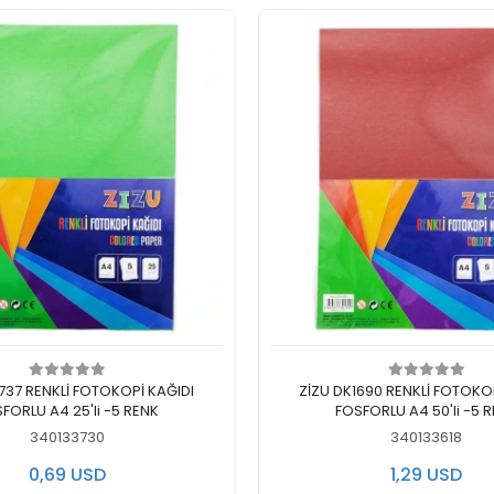
Add to cart
Add to cart
1737 RENKLİ FOTOKOPİ KAĞIDI
ZİZU DK1690 RENKLİ FOTOKO
FORLU A4 25'li -5 RENK
FOSFORLU A4 50'li -5 
340133730
340133618
0,69 USD
1,29 USD