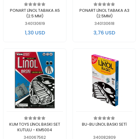
Add to cart
Add to cart
PONART LİNOL TABAKA A5
PONART LİNOL TABAKA A3
(2.5 MM)
(2.5MM)
340130619
340130618
1,30 USD
3,76 USD
Add to cart
Add to cart
KUM TOYS LİNOL BASKI SET
BU-BU LİNOL BASKI SETİ
KUTULU - KM5004
340067562
340082809