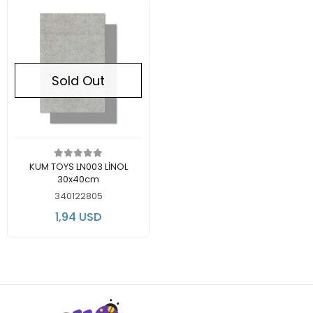
Sold Out
Out of stock
KUM TOYS LN003 LİNOL
30x40cm
340122805
1,94 USD