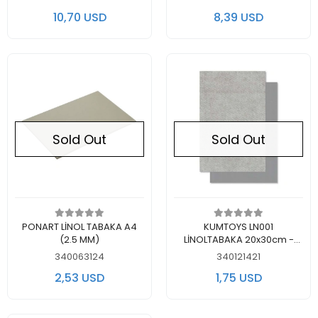
10,70 USD
8,39 USD
Sold Out
Sold Out
Out of stock
Out of stock
PONART LİNOL TABAKA A4
KUMTOYS LN001
(2.5 MM)
LİNOLTABAKA 20x30cm -
TEKLİ
340063124
340121421
2,53 USD
1,75 USD