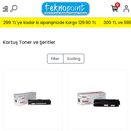
0
99 TL'ye kadar ki siparişinizde Kargo 129.90 TL
300 TL ve 599 TL
Kartuş Toner ve Şeritler
Filter
Sorting