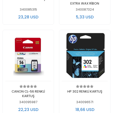
EXTRA WAX RİBON
340085315
340087324
23,28 USD
5,33 USD
Add to cart
Add to cart
CANON CL-56 RENKLİ
HP 302 RENKLİ KARTUŞ
KARTUŞ
340095987
340096571
22,23 USD
18,66 USD