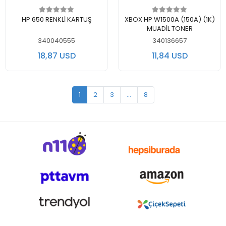
Add to cart
Out of stock
HP 650 RENKLİ KARTUŞ
XBOX HP W1500A (150A) (1K)
MUADİL TONER
340040555
340136657
18,87 USD
11,84 USD
1
2
3
...
8