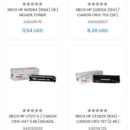
Add to cart
Add to cart
XBOX HP W1106A (106A) (1K)
XBOX HP Q2612A (12A) /
MUADİL TONER
CANON CRG-703 (2K)
MUADİL TONER
340131575
340130507
11,54 USD
8,39 USD
Add to cart
Add to cart
XBOX HP CF217 A / CANON
XBOX HP CF283X (83X) -
CRG-047 (1.6K) MUADİL
CANON CRG 737 (2.4K)
TONER
MUADİL TONER
340130506
340119725