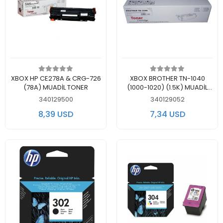
Add to cart
Add to cart
XBOX HP CE278A & CRG-726
XBOX BROTHER TN-1040
(78A) MUADİL TONER
(1000-1020) (1.5K) MUADİL
TONER
340129500
340129052
8,39 USD
7,34 USD