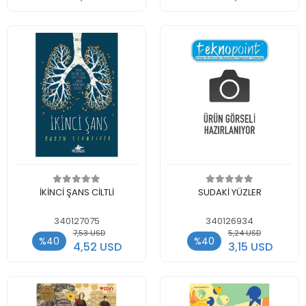
Add to cart
Add to cart
İKİNCİ ŞANS CİLTLİ
SUDAKİ YÜZLER
340127075
340126934
7,53 USD
5,24 USD
%40
%40
4,52 USD
3,15 USD