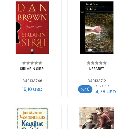
Add to cart
Add to cart
SIRLARIN SIRRI
KEFARET
340133746
340133712
7,97 USD
15,10 USD
%40
4,78 USD