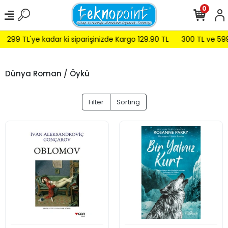
0
99 TL'ye kadar ki siparişinizde Kargo 129.90 TL
300 TL ve 599 TL 
Dünya Roman / Öykü
Filter
Sorting