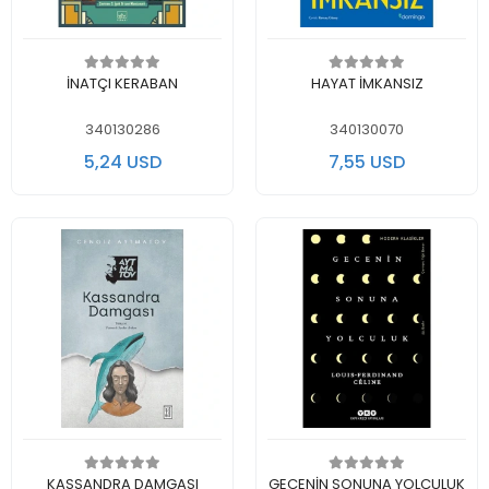
Add to cart
Add to cart
İNATÇI KERABAN
HAYAT İMKANSIZ
340130286
340130070
5,24 USD
7,55 USD
Add to cart
Add to cart
KASSANDRA DAMGASI
GECENİN SONUNA YOLCULUK