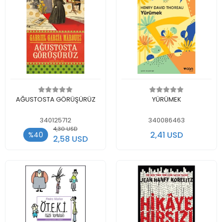
Add to cart
Add to cart
AĞUSTOSTA GÖRÜŞÜRÜZ
YÜRÜMEK
340125712
340086463
4,30 USD
2,41 USD
%40
2,58 USD