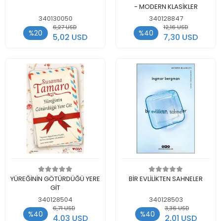
- MODERN KLASİKLER
340130050
340128847
6,27 USD
12,16 USD
%20
%40
5,02 USD
7,30 USD
Add to cart
Add to cart
YÜREĞİNİN GÖTÜRDÜĞÜ YERE
BİR EVLİLİKTEN SAHNELER
GİT
340128504
340128503
6,71 USD
3,36 USD
%40
%40
4,03 USD
2,01 USD