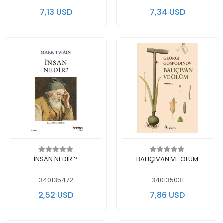
7,13 USD
7,34 USD
Add to cart
Add to cart
İNSAN NEDİR ?
BAHÇIVAN VE ÖLÜM
340135472
340135031
2,52 USD
7,86 USD