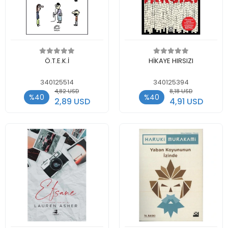
Add to cart
Add to cart
Ö.T.E.K.İ
HİKAYE HIRSIZI
340125514
340125394
4,82 USD
8,18 USD
%40
%40
2,89 USD
4,91 USD