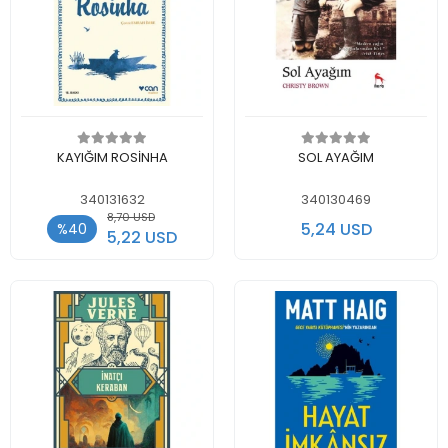
Add to cart
Add to cart
KAYIĞIM ROSİNHA
SOL AYAĞIM
340131632
340130469
8,70 USD
5,24 USD
%40
5,22 USD