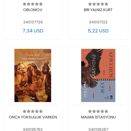
Add to cart
Add to cart
OBLOMOV
BİR YALNIZ KURT
340137729
340137122
7,34 USD
5,22 USD
Add to cart
Add to cart
ONCA YOKSULLUK VARKEN
MALMA İSTASYONU
340136762
340136267