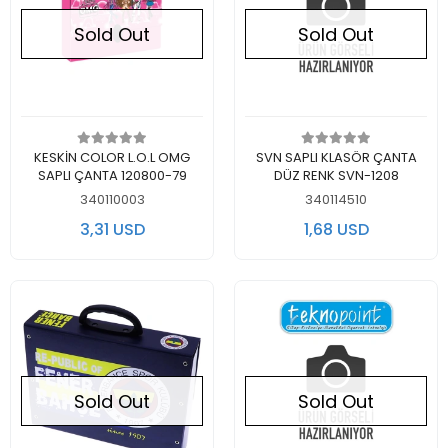
Sold Out
Sold Out
Out of stock
Out of stock
KESKİN COLOR L.O.L OMG
SVN SAPLI KLASÖR ÇANTA
SAPLI ÇANTA 120800-79
DÜZ RENK SVN-1208
340110003
340114510
3,31 USD
1,68 USD
Sold Out
Sold Out