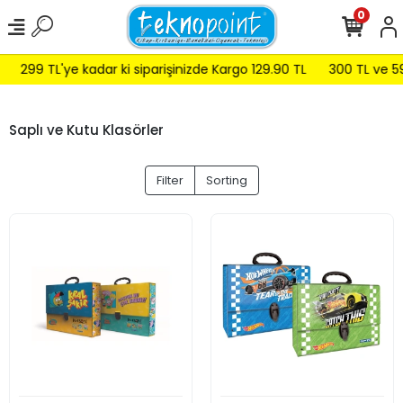
0
299 TL'ye kadar ki siparişinizde Kargo 129.90 TL
300 TL ve 599 
Saplı ve Kutu Klasörler
Filter
Sorting