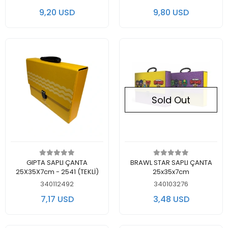
9,20 USD
9,80 USD
Sold Out
Add to cart
Out of stock
GIPTA SAPLI ÇANTA
BRAWL STAR SAPLI ÇANTA
25X35X7cm - 2541 (TEKLİ)
25x35x7cm
340112492
340103276
7,17 USD
3,48 USD