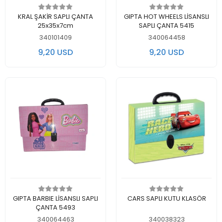
Add to cart
Add to cart
KRAL ŞAKİR SAPLI ÇANTA
GIPTA HOT WHEELS LİSANSLI
25x35x7cm
SAPLI ÇANTA 5415
340101409
340064458
9,20 USD
9,20 USD
Add to cart
Add to cart
GIPTA BARBIE LİSANSLI SAPLI
CARS SAPLI KUTU KLASÖR
ÇANTA 5493
340064463
340038323