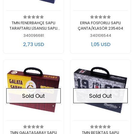
Out of stock
Out of stock
TMN FENERBAHÇE SAPLI
ERNA FOSFORLU SAPLI
TARAFTARLI LİSANSLI SAPLI
ÇANTA/KLASÖR 235404
ÇANTA 463627
340096681
340106544
2,73 USD
1,05 USD
Sold Out
Sold Out
Out of stock
Out of stock
TMN GALATASARAY SAPLI
TMN BEŞİKTAŞ SAPLI