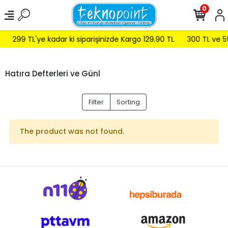
0
299 TL'ye kadar ki siparişinizde Kargo 129.90 TL
300 TL ve 59
Hatıra Defterleri ve Günl
Filter
Sorting
The product was not found.