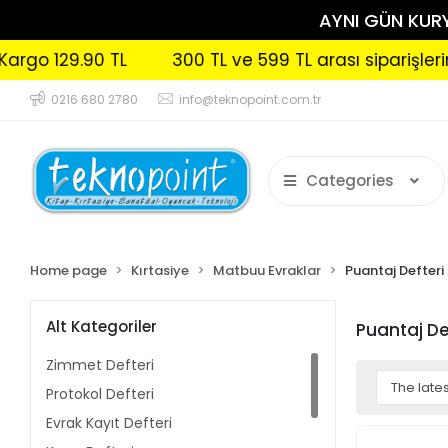
AYNI GÜN KURYE
o 129.90 TL
300 TL ve 599 TL arası siparişlerinizd
0216 680 2780
info@teknopoint.com.tr
Categories
Home page
Kırtasiye
Matbuu Evraklar
Puantaj Defteri
Alt Kategoriler
Puantaj De
Zimmet Defteri
Protokol Defteri
Evrak Kayıt Defteri