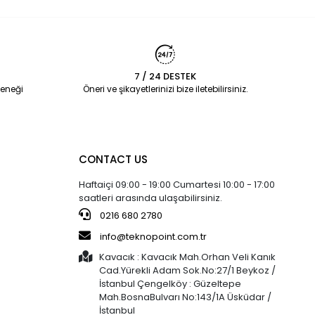
7 / 24 DESTEK
eneği
Öneri ve şikayetlerinizi bize iletebilirsiniz.
CONTACT US
Haftaiçi 09:00 - 19:00 Cumartesi 10:00 - 17:00
saatleri arasında ulaşabilirsiniz.
0216 680 2780
info@teknopoint.com.tr
Kavacık : Kavacık Mah.Orhan Veli Kanık
Cad.Yürekli Adam Sok.No:27/1 Beykoz /
İstanbul Çengelköy : Güzeltepe
Mah.BosnaBulvarı No:143/1A Üsküdar /
İstanbul