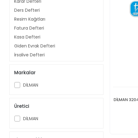
Karar Defteri
Ders Defteri
Resim Kağıtları
Fatura Defteri
Kasa Defteri
Giden Evrak Defteri
İrsaliye Defteri
Tediye Makbuzu
Markalar
Numaralı Fiş
Gider Pusulası ve Makbuzu
DİLMAN
Damga Vergisi Defteri
Puantaj Defteri
DİLMAN 3204
Üretici
İmza Defteri
Broşür Defteri
DİLMAN
Senetler
Serbest Mes.Defteri