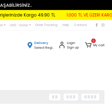
AŞABİLİRSİNİZ..
rinizde Kargo 49.90 TL
1.000 TL VE ÜZERİ KARGO B
sh
USD - Dolar
Order Tracking
Help
Contact
0
Delivery
Login
My cart
Select Region
Sign up