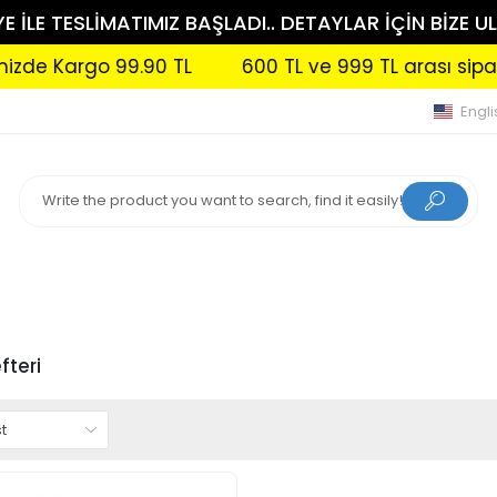
 İLE TESLİMATIMIZ BAŞLADI.. DETAYLAR İÇİN BİZE UL
e Kargo 99.90 TL
600 TL ve 999 TL arası siparişle
Engli
fteri