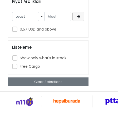
Fiyat Aralıkları
Cari Hesap Defteri
Ziyaretçi Defteri
-
Ortaklar Pay Defteri
Sipariş Fişi
0,57 USD and above
Envanter Defteri
Gelen Evrak Defteri
Listeleme
Kaza Tespit
Show only what's in stock
Fihristler
Free Cargo
Yönetim Kurulu Karar Defteri
Para Makbuzu
Yoklama Fişi
Clear Selections
Genel Kurul Top.Defteri
Tahsilat Makbuzu
Yıllık Ücretli İzin Defteri
Müdürler Kurulu Karar Defteri