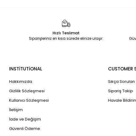
Adisyonlar
İşletme Defteri
ADLİ RAPOR KAYIT DEFTERİ
Perakende Satış Fişi
Hızlı Teslimat
Apartman Makbuzları
Siparişleriniz en kısa sürede elinize ulaşır.
Güv
INSTİTUTİONAL
CUSTOMER S
Hakkımızda
Sıkça Sorulan
Gizlilik Sözleşmesi
Sipariş Takip
Kullanıcı Sözleşmesi
Havale Bildirim
İletişim
İade ve Değişim
Güvenli Ödeme