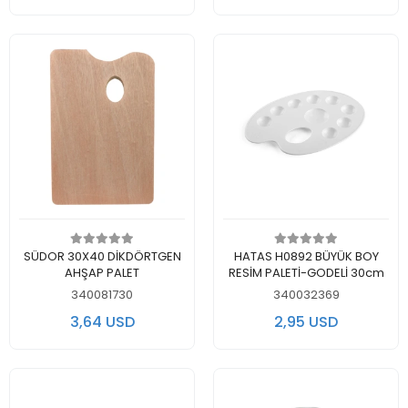
Add to cart
Add to cart
SÜDOR 30X40 DİKDÖRTGEN
HATAS H0892 BÜYÜK BOY
AHŞAP PALET
RESİM PALETİ-GODELİ 30cm
340081730
340032369
3,64 USD
2,95 USD