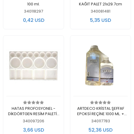
100 ml.
KAĞIT PALET 21x29.7cm
340118297
340081481
0,42 USD
5,35 USD
Add to cart
Add to cart
HATAS PROFOSYONEL -
ARTDECO KRİSTAL ŞEFFAF
DİKDÖRTGEN RESİM PALETİ-
EPOKSİ REÇİNE 1000 ML. +
GODELİ
ARTDECO KRİSTAL ŞEFFAF
340097206
340117783
EPOKSİ SERTLEŞTİRİCİ 500 ML.
3,66 USD
52,36 USD
(054M-01 + 054L-02)