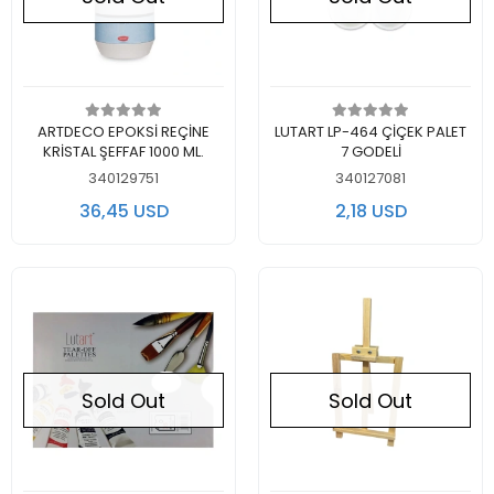
Out of stock
Out of stock
ARTDECO EPOKSİ REÇİNE
LUTART LP-464 ÇİÇEK PALET
KRİSTAL ŞEFFAF 1000 ML.
7 GODELİ
340129751
340127081
36,45 USD
2,18 USD
Sold Out
Sold Out