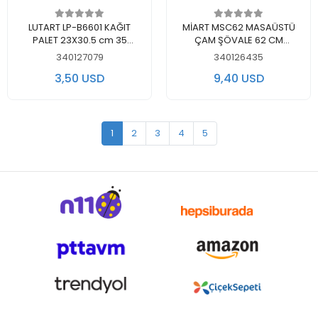
Out of stock
Out of stock
LUTART LP-B6601 KAĞIT
MİART MSC62 MASAÜSTÜ
PALET 23X30.5 cm 35
ÇAM ŞÖVALE 62 CM
YAPRAK
(KUTULU)
340127079
340126435
3,50 USD
9,40 USD
1
2
3
4
5