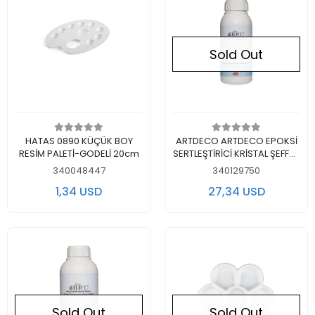
Sold Out
Add to cart
Out of stock
HATAS 0890 KÜÇÜK BOY
ARTDECO ARTDECO EPOKSİ
RESİM PALETİ-GODELİ 20cm
SERTLEŞTİRİCİ KRİSTAL ŞEFFAF
500 ML.
340048447
340129750
1,34 USD
27,34 USD
Sold Out
Sold Out