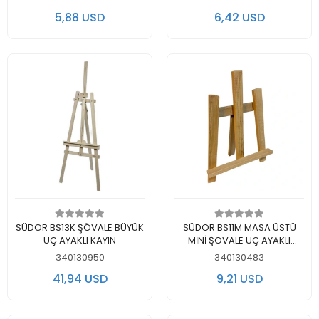
5,88 USD
6,42 USD
Add to cart
Add to cart
SÜDOR BS13K ŞÖVALE BÜYÜK
SÜDOR BS11M MASA ÜSTÜ
ÜÇ AYAKLI KAYIN
MİNİ ŞÖVALE ÜÇ AYAKLI
28x37cm
340130950
340130483
41,94 USD
9,21 USD