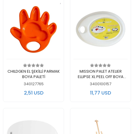
Add to cart
Add to cart
CHILDGEN EL ŞEKİLLİ PARMAK
MISSION PALET ATELIER
BOYA PALETİ
ELLIPSE XL PEEL OFF BOYA
TUTMAYAN PALET 3079
340127765
3400100157
2,51 USD
11,77 USD