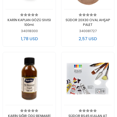
Add to cart
Add to cart
KARİN KAPLAN GÖZÜ SIVISI
SÜDOR 20X30 OVAL AHŞAP
100ml.
PALET
340118300
340081727
1,78 USD
2,57 USD
Add to cart
Add to cart
KARİN SIĞIR ÖDÜ BENMARİ
SÜDOR BS45 KULLAN AT