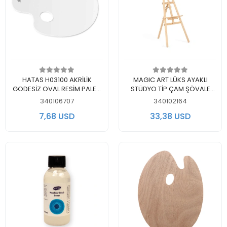
Add to cart
Add to cart
HATAS H03100 AKRİLİK
MAGIC ART LÜKS AYAKLI
GODESİZ OVAL RESİM PALETİ
STÜDYO TİP ÇAM ŞÖVALE
20x30cm.
175cm
340106707
340102164
7,68 USD
33,38 USD