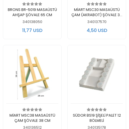
Add to cart
Add to cart
BRONS BR-5019 MASAÜSTÜ
MİART MSC30 MASAÜSTÜ
AHŞAP ŞÖVALE 65 CM
ÇAM (AKRABOT) ŞÖVALE 30
CM
340138050
340137570
11,77 USD
4,50 USD
Add to cart
Add to cart
MİART MSC38 MASAÜSTÜ
SÜDOR BS19 ŞİŞELİ PALET 12
ÇAM ŞÖVALE 38 CM
BÖLMELİ
340136512
340135178