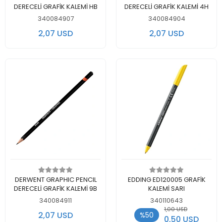
DERECELİ GRAFİK KALEMİ HB
DERECELİ GRAFİK KALEMİ 4H
340084907
340084904
2,07 USD
2,07 USD
Add to cart
Add to cart
DERWENT GRAPHIC PENCIL
EDDING ED120005 GRAFİK
DERECELİ GRAFİK KALEMİ 9B
KALEMİ SARI
340084911
340110643
1,00 USD
2,07 USD
%50
0,50 USD