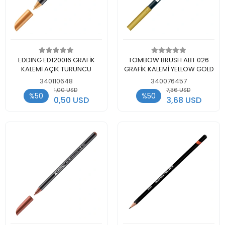
Add to cart
Add to cart
EDDING ED120016 GRAFİK
TOMBOW BRUSH ABT 026
KALEMİ AÇIK TURUNCU
GRAFİK KALEMİ YELLOW GOLD
340110648
340076457
1,00 USD
7,36 USD
%50
%50
0,50 USD
3,68 USD