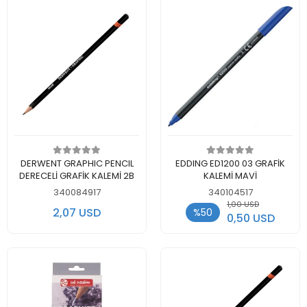
Add to cart
Add to cart
DERWENT GRAPHIC PENCIL
EDDING ED1200 03 GRAFİK
DERECELİ GRAFİK KALEMİ 2B
KALEMİ MAVİ
340084917
340104517
1,00 USD
2,07 USD
%50
0,50 USD