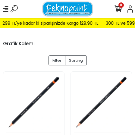
0
99 TL'ye kadar ki siparişinizde Kargo 129.90 TL
300 TL ve 599 TL
Grafik Kalemi
Filter
Sorting