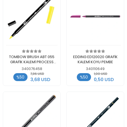
Add to cart
Add to cart
TOMBOW BRUSH ABT 055
EDDING ED120020 GRAFİK
GRAFİK KALEMİ PROCESS
KALEMİ KOYU PEMBE
YELLOW
340076458
340110649
7,36 USD
1,00 USD
%50
%50
3,68 USD
0,50 USD