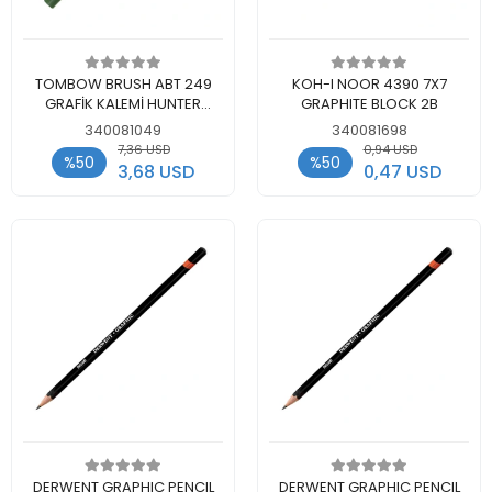
Add to cart
Add to cart
TOMBOW BRUSH ABT 249
KOH-I NOOR 4390 7X7
GRAFİK KALEMİ HUNTER
GRAPHITE BLOCK 2B
GREEN
340081049
340081698
7,36 USD
0,94 USD
%50
%50
3,68 USD
0,47 USD
Add to cart
Add to cart
DERWENT GRAPHIC PENCIL
DERWENT GRAPHIC PENCIL