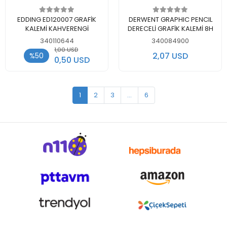
Add to cart
Add to cart
EDDING ED120007 GRAFİK
DERWENT GRAPHIC PENCIL
KALEMİ KAHVERENGİ
DERECELİ GRAFİK KALEMİ 8H
340110644
340084900
1,00 USD
2,07 USD
%50
0,50 USD
1
2
3
...
6