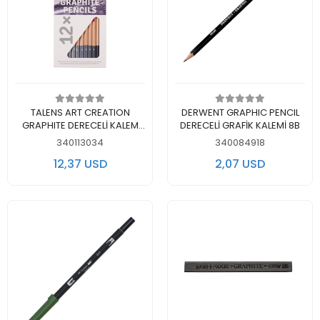
Add to cart
Add to cart
TALENS ART CREATION
DERWENT GRAPHIC PENCIL
GRAPHITE DERECELİ KALEM
DERECELİ GRAFİK KALEMİ 8B
SETİ 12'Lİ - RT9028112M
340113034
340084918
12,37 USD
2,07 USD