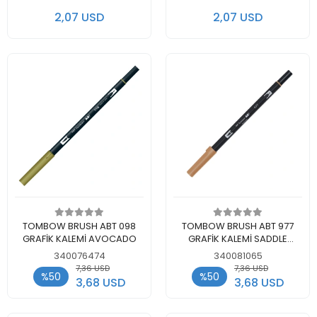
2,07 USD
2,07 USD
Add to cart
Add to cart
TOMBOW BRUSH ABT 098
TOMBOW BRUSH ABT 977
GRAFİK KALEMİ AVOCADO
GRAFİK KALEMİ SADDLE
BROWN
340076474
340081065
7,36 USD
7,36 USD
%50
%50
3,68 USD
3,68 USD