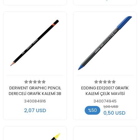
Add to cart
Add to cart
DERWENT GRAPHIC PENCIL
EDDING ED120017 GRAFİK
DERECELİ GRAFİK KALEMİ 3B
KALEMİ ÇELİK MAVİSİ
340084916
340074945
1,00 USD
2,07 USD
%50
0,50 USD