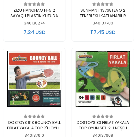
Add to cart
Add to cart
ZIZU HANGHAO H-512
SUNMAN 1437681 EVO 2
SAYAÇLI PLASTİK KUTUDA
TEKERLEKLİ KATLANABİLİR
ATLAMA İPİ
FLEXI SCOOTER KIRMIZI 8+
340138274
340137700
7,24 USD
117,45 USD
Add to cart
Add to cart
DOSTOYS 613 BOUNCY BALL
DOSTOYS 33 FIRLAT YAKALA
FIRLAT YAKALA TOP 2'Lİ OYUN
TOP OYUN SETİ 2'Lİ NEŞELİ
SETİ KUTULU 3+
FIRLATICI KUTULU 3+
340137610
340137608