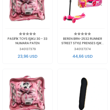
Add to cart
Add to cart
PASİFİK TOYS IŞIKLI 30 - 33
BEREN BRN-2532 RUNNER
NUMARA PATEN
STREET STYLE PRENSES IŞIKLI
55 KG 3 TEKER PEMBE
340137379
340137374
SCOOTER 5+
23,96 USD
44,66 USD