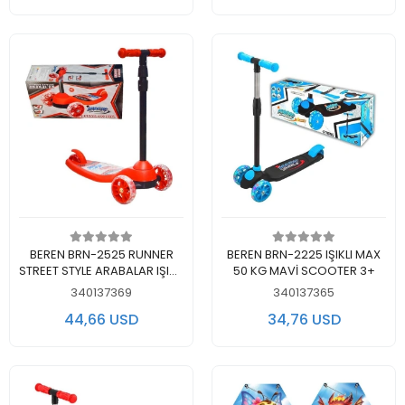
Add to cart
Add to cart
BEREN BRN-2525 RUNNER
BEREN BRN-2225 IŞIKLI MAX
STREET STYLE ARABALAR IŞIKLI
50 KG MAVİ SCOOTER 3+
55 KG 3 TEKER KIRMIZI
340137369
340137365
SCOOTER 5+
44,66 USD
34,76 USD