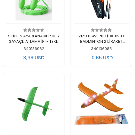
Add to cart
Add to cart
SİLİKON AYARLANABİLİR BOY
ZİZU BSW-703 (DK0198)
SAYAÇLI ATLAMA İPİ - TEKLİ
BADMINTON 2'Lİ RAKET
TAŞIMA ÇANTALI
340136962
340136083
3,39 USD
10,65 USD