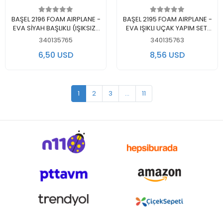
Add to cart
Add to cart
BAŞEL 2196 FOAM AIRPLANE -
BAŞEL 2195 FOAM AIRPLANE -
EVA SİYAH BAŞLIKLI (IŞIKSIZ)
EVA IŞIKLI UÇAK YAPIM SETİ
YAPIM SETİ 48cm 3+ - TEKLİ
37cm 3+ - TEKLİ
340135765
340135763
6,50 USD
8,56 USD
1
2
3
...
11