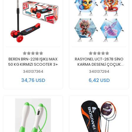
Add to cart
Add to cart
BEREN BRN-2218 IŞIKLI MAX
RASYONEL UCT-2678 SİNO
50 KG KIRMIZI SCOOTER 3+
KARMA DESENLİ ÇOÇUK
UÇURTMA - TEKLİ
340137364
340137294
34,76 USD
6,42 USD