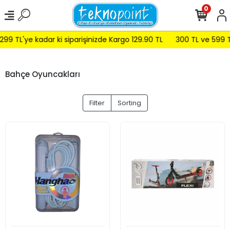
0
 TL'ye kadar ki siparişinizde Kargo 129.90 TL
300 TL ve 599 TL ar
Bahçe Oyuncakları
Filter
Sorting