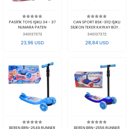
Add to cart
Add to cart
PASİFİK TOYS IŞIKLI 34 - 37
CAN SPORT BSK-3112 IŞIKLI
NUMARA PATEN
SİLİKON TEKER KAYKAY BÜYÜK
BOY
340137373
340137372
23,96 USD
28,84 USD
Add to cart
Add to cart
BEREN BRN-2549 RUNNER
BEREN BRN-2556 RUNNER