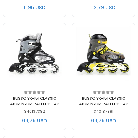
11,95 USD
12,79 USD
Add to cart
Add to cart
BUSSO YX-151 CLASSIC
BUSSO YX-151 CLASSIC
ALÜMİNYUM PATEN 39-42
ALÜMİNYUM PATEN 39-42
NUMARA SİYAH
NUMARA SARI
340137382
340137381
66,75 USD
66,75 USD