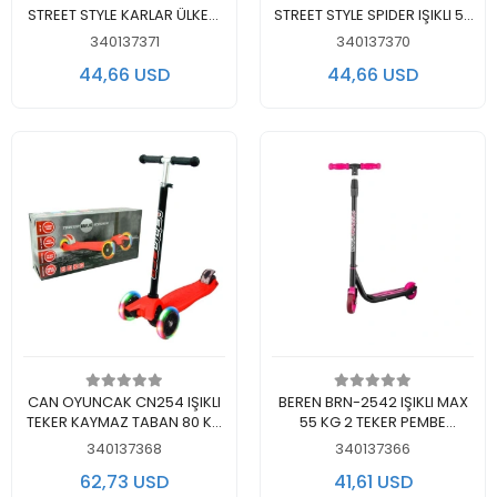
STREET STYLE KARLAR ÜLKESİ
STREET STYLE SPIDER IŞIKLI 55
IŞIKLI 55 KG 3 TEKER MAVİ
KG 3 TEKER MAVİ SCOOTER
340137371
340137370
SCOOTER 5+
5+
44,66 USD
44,66 USD
Add to cart
Add to cart
CAN OYUNCAK CN254 IŞIKLI
BEREN BRN-2542 IŞIKLI MAX
TEKER KAYMAZ TABAN 80 KG
55 KG 2 TEKER PEMBE
TWİSTER MAXİ SCOOTER 3+
SCOOTER 5+
340137368
340137366
62,73 USD
41,61 USD