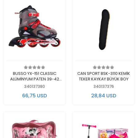
Add to cart
Add to cart
BUSSO YX-151 CLASSIC
CAN SPORT BSK-3110 KEMİK
ALÜMİNYUM PATEN 39-42
TEKER KAYKAY BÜYÜK BOY
NUMARA KIRMIZI
340137380
340137376
66,75 USD
28,84 USD