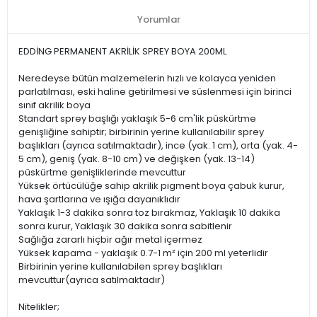
Yorumlar
EDDİNG PERMANENT AKRİLİK SPREY BOYA 200ML
Neredeyse bütün malzemelerin hızlı ve kolayca yeniden
parlatılması, eski haline getirilmesi ve süslenmesi için birinci
sınıf akrilik boya
Standart sprey başlığı yaklaşık 5-6 cm'lik püskürtme
genişliğine sahiptir; birbirinin yerine kullanılabilir sprey
başlıkları (ayrıca satılmaktadır), ince (yak. 1 cm), orta (yak. 4-
5 cm), geniş (yak. 8-10 cm) ve değişken (yak. 13-14)
püskürtme genişliklerinde mevcuttur
Yüksek örtücülüğe sahip akrilik pigment boya çabuk kurur,
hava şartlarına ve ışığa dayanıklıdır
Yaklaşık 1-3 dakika sonra toz bırakmaz, Yaklaşık 10 dakika
sonra kurur, Yaklaşık 30 dakika sonra sabitlenir
Sağlığa zararlı hiçbir ağır metal içermez
Yüksek kapama - yaklaşık 0.7-1 m² için 200 ml yeterlidir
Birbirinin yerine kullanılabilen sprey başlıkları
mevcuttur(ayrıca satılmaktadır)
Nitelikler;