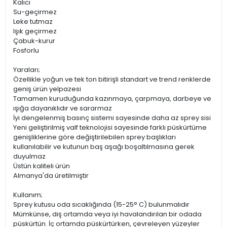
Kalıcı
Su-geçirmez
Leke tutmaz
Işık geçirmez
Çabuk-kurur
Fosforlu
Yaraları;
Özellikle yoğun ve tek ton bitirişli standart ve trend renklerde
geniş ürün yelpazesi
Tamamen kuruduğunda kazınmaya, çarpmaya, darbeye ve
ışığa dayanıklıdır ve sararmaz
İyi dengelenmiş basınç sistemi sayesinde daha az sprey sisi
Yeni geliştirilmiş valf teknolojisi sayesinde farklı püskürtüme
genişliklerine göre değiştirilebilen sprey başlıkları
kullanılabilir ve kutunun baş aşağı boşaltılmasına gerek
duyulmaz
Üstün kaliteli ürün
Almanya'da üretilmiştir
Kullanım;
Sprey kutusu oda sıcaklığında (15-25° C) bulunmalıdır
Mümkünse, dış ortamda veya iyi havalandırılan bir odada
püskürtün. İç ortamda püskürtürken, çevreleyen yüzeyler