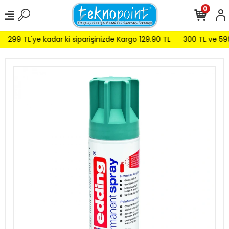
0
299 TL'ye kadar ki siparişinizde Kargo 129.90 TL
300 TL ve 599 T