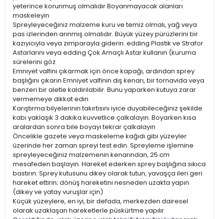
yeterince korunmuş olmalıdır Boyanmayacak alanları
maskeleyin
Spreyleyeceğiniz malzeme kuru ve temiz olmalı, yağ veya
pas izlerinden arınmış olmalıdır. Büyük yüzey pürüzlerini bir
kazıyıcıyla veya zımparayla giderin. edding Plastik ve Strafor
Astarlarını veya edding Çok Amaçlı Astar kullanın (kuruma
sürelerini göz
Emniyet valfini çıkarmak için önce kapağı, ardından sprey
başlığını çıkarın Emniyet valfinin dış kenarı, bir tornavida veya
benzeri bir aletle kaldırılabilir. Bunu yaparken kutuya zarar
vermemeye dikkat edin
Karıştırma bilyelerinin takırtısını iyice duyabileceğiniz şekilde
kabı yaklaşık 3 dakika kuvvetlice çalkalayın. Boyarken kısa
aralardan sonra bile boyayı tekrar çalkalayın
Öncelikle gazete veya maskeleme kağıdı gibi yüzeyler
üzerinde her zaman spreyi test edin. Spreyleme işlemine
spreyleyeceğiniz malzemenin kenarından, 25 cm
mesafeden başlayın. Hareket ederken sprey başlığına sıkıca
bastırın. Sprey kutusunu dikey olarak tutun, yavaşça ileri geri
hareket ettirin; dönüş hareketini nesneden uzakta yapın
(dikey ve yatay vuruşlar için)
Küçük yüzeylere, en iyi, bir defada, merkezden dairesel
olarak uzaklaşan hareketlerle püskürtme yapılır