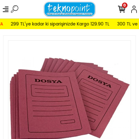
0
299 TL'ye kadar ki siparişinizde Kargo 129.90 TL
300 TL ve 59