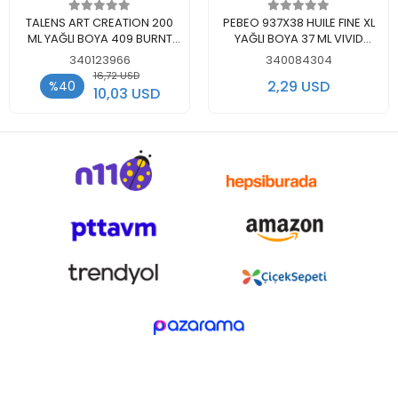
Add to cart
Out of stock
TALENS ART CREATION 200
PEBEO 937X38 HUILE FINE XL
ML YAĞLI BOYA 409 BURNT
YAĞLI BOYA 37 ML VIVID
UMBER- RT9016409M
TURQUOISE
340123966
340084304
16,72 USD
2,29 USD
%40
10,03 USD