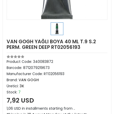
VAN GOGH YAĞLI BOYA 40 ML T.9 S.2
PERM. GREEN DEEP RT02056193
Product Code:
340083872
Barcode:
8712079219673
Manufacturer Code:
RT02056193
Brand:
VAN GOGH
Üretici:
3K
Stock:
7
7,92 USD
1,06 USD in installments starting from ..