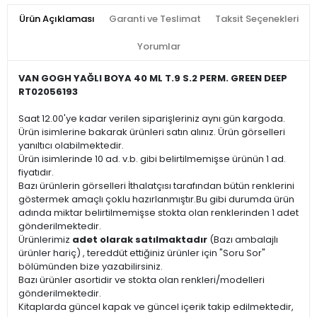
Ürün Açıklaması
Garanti ve Teslimat
Taksit Seçenekleri
Yorumlar
VAN GOGH YAĞLI BOYA 40 ML T.9 S.2 PERM. GREEN DEEP
RT02056193
Saat 12.00'ye kadar verilen siparişleriniz aynı gün kargoda.
Ürün isimlerine bakarak ürünleri satın alınız. Ürün görselleri
yanıltıcı olabilmektedir.
Ürün isimlerinde 10 ad. v.b. gibi belirtilmemişse ürünün 1 ad.
fiyatıdır.
Bazı ürünlerin görselleri İthalatçısı tarafından bütün renklerini
göstermek amaçlı çoklu hazırlanmıştır.Bu gibi durumda ürün
adında miktar belirtilmemişse stokta olan renklerinden 1 adet
gönderilmektedir.
Ürünlerimiz
adet olarak satılmaktadır
(Bazı ambalajlı
ürünler hariç) , tereddüt ettiğiniz ürünler için "Soru Sor"
bölümünden bize yazabilirsiniz.
Bazı ürünler asortidir ve stokta olan renkleri/modelleri
gönderilmektedir.
Kitaplarda güncel kapak ve güncel içerik takip edilmektedir,