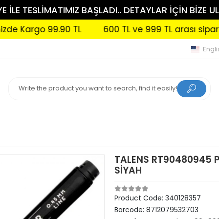
 İLE TESLİMATIMIZ BAŞLADI.. DETAYLAR İÇİN BİZE UL
Kargo 99.90 TL
600 TL ve 999 TL arası siparişlerin
Engli
TALENS RT90480945 P
SİYAH
Product Code:
340128357
Barcode:
8712079532703