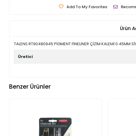
Add To My Favorites
Recom
Ürün A
TALENS RT90480945 PİGMENT FINELINER ÇİZİM KALEMİ 0.45MM S
Üretici
Benzer Ürünler