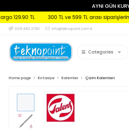
AYNI GÜN KURYE
29.90 TL
300 TL ve 599 TL arası siparişlerinizde 
0216 680 2780
info@teknopoint.com.tr
Categories
Home page
Kırtasiye
Kalemler
Çizim Kalemleri