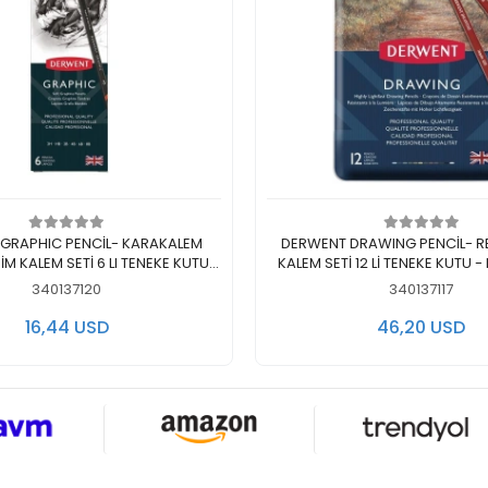
Add to cart
Add to cart
PHIC PENCİL- KARAKALEM
DERWENT DRAWING PENCİL- RENKLİ ÇİZİM
İM KALEM SETİ 6 LI TENEKE KUTU -
KALEM SETİ 12 Lİ TENEKE KUTU 
DW0700835
340137120
340137117
16,44 USD
46,20 USD