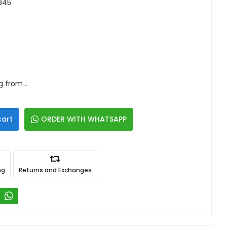
945
g from ..
cart
ORDER WITH WHATSAPP
ng
Returns and Exchanges