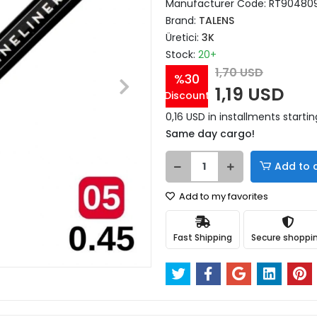
Manufacturer Code:
RT90480
Brand:
TALENS
Üretici:
3K
Stock:
20+
1,70 USD
%30
1,19 USD
Discount
0,16 USD in installments startin
Same day cargo!
Add to 
Add to my favorites
Fast Shipping
Secure shoppi