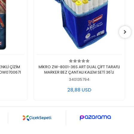
Add to cart
MİKRO ZW-8001-36S ART DUAL ÇİFT TARAFLI
- DW0700671
MARKER BEZ ÇANTALI KALEM SETİ 36'LI
340135794
28,88 USD