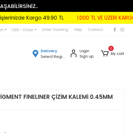
AŞABİLİRSİNİZ..
izde Kargo 49.90 TL
1.000 TL VE ÜZERİ KARGO BED
sh
USD - Dolar
Order Tracking
Help
Contact
0
Delivery
Login
My cart
Select Region
Sign up
İGMENT FINELINER ÇİZİM KALEMİ 0.45MM