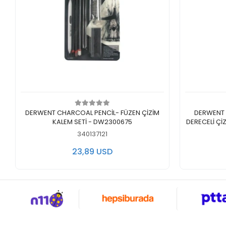
Add to cart
DERWENT CHARCOAL PENCİL- FÜZEN ÇİZİM
DERWENT GRA
KALEM SETİ - DW2300675
DERECELİ ÇİZ
340137121
23,89 USD