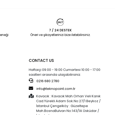
7 / 24 DESTEK
eneği
Öneri ve şikayetlerinizi bize iletebilirsiniz.
CONTACT US
Haftaiçi 09:00 - 19:00 Cumartesi 10:00 - 17:00
saatleri arasında ulaşabilirsiniz.
0216 680 2780
info@teknopoint.com.tr
Kavacık : Kavacık Mah.Orhan Veli Kanık
Cad.Yürekli Adam Sok.No:27/1 Beykoz /
İstanbul Çengelköy : Güzeltepe
Mah.BosnaBulvarı No:143/1A Üsküdar /