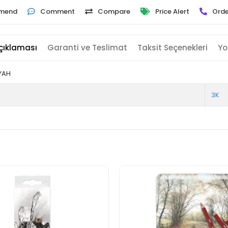
mend
Comment
Compare
Price Alert
Orde
çıklaması
Garanti ve Teslimat
Taksit Seçenekleri
Yo
İYAH
3K