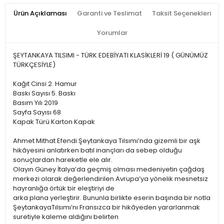
Ürün Açıklaması
Garanti ve Teslimat
Taksit Seçenekleri
Yorumlar
ŞEYTANKAYA TILSIMI - TÜRK EDEBİYATI KLASİKLERİ 19 ( GÜNÜMÜZ
TÜRKÇESİYLE)
Kağıt Cinsi 2. Hamur
Baskı Sayısı 5. Baskı
Basım Yılı 2019
Sayfa Sayısı 68
Kapak Türü Karton Kapak
Ahmet Mithat Efendi Şeytankaya Tılsımı’nda gizemli bir aşk
hikâyesini anlatırken batıl inançları da sebep olduğu
sonuçlardan hareketle ele alır.
Olayın Güney İtalya’da geçmiş olması medeniyetin çağdaş
merkezi olarak değerlendirilen Avrupa’ya yönelik mesnetsiz
hayranlığa örtük bir eleştiriyi de
arka plana yerleştirir. Bununla birlikte eserin başında bir notla
ŞeytankayaTılsımı’nı Fransızca bir hikâyeden yararlanmak
suretiyle kaleme aldığını belirten