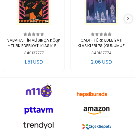
Add to cart
Add to cart
SABAHATTİN ALİ SIRÇA KÖŞK
CADI - TÜRK EDEBİYATI
- TÜRK EDEBİYATI KLASİKLERİ
KLASİKLERİ 78 (GÜNÜMÜZ
35
TÜRKÇESİYLE)
340137777
340137774
1,51 USD
2,06 USD