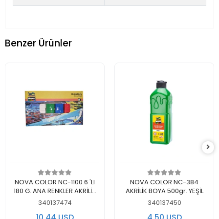
Benzer Ürünler
Add to cart
Add to cart
NOVA COLOR NC-1100 6 'LI
NOVA COLOR NC-384
180 G. ANA RENKLER AKRİLİK
AKRİLİK BOYA 500gr. YEŞİL
BOYA SET
340137474
340137450
10,44 USD
4,50 USD