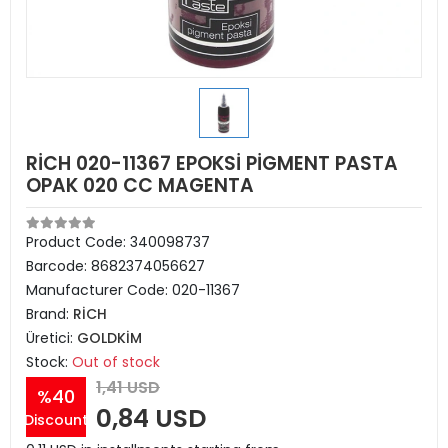
RİCH 020-11367 EPOKSİ PİGMENT PASTA
OPAK 020 CC MAGENTA
Product Code:
340098737
Barcode:
8682374056627
Manufacturer Code:
020-11367
Brand:
RİCH
Üretici:
GOLDKİM
Stock:
Out of stock
1,41 USD
%40
0,84 USD
Discount