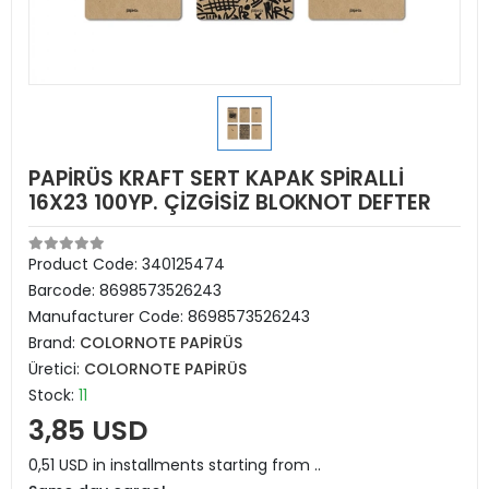
PAPİRÜS KRAFT SERT KAPAK SPİRALLİ
16X23 100YP. ÇİZGİSİZ BLOKNOT DEFTER
Product Code:
340125474
Barcode:
8698573526243
Manufacturer Code:
8698573526243
Brand:
COLORNOTE PAPİRÜS
Üretici:
COLORNOTE PAPİRÜS
Stock:
11
3,85 USD
0,51 USD in installments starting from ..