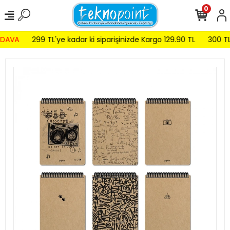
0
DAVA
299 TL'ye kadar ki siparişinizde Kargo 129.90 TL
300 TL v