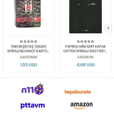
Add to cart
Add to cart
TMN BEŞİKTAŞ 729283
PAPİRÜS MİNİ SERT KAPAK
SPİRALLİ BLOKNOT KARTON
ÜSTTEN SPİRALLİ 19X27 80YP.
KAPAK A6 72YP. ÇİZGİLİ
ÇİZGİSİZ (DÜZ) BLOKNOT
340137699
340136761
DEFTER
1,53 USD
4,68 USD