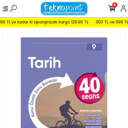
0
9 TL'ye kadar ki siparişinizde Kargo 129.90 TL
300 TL ve 599 TL a