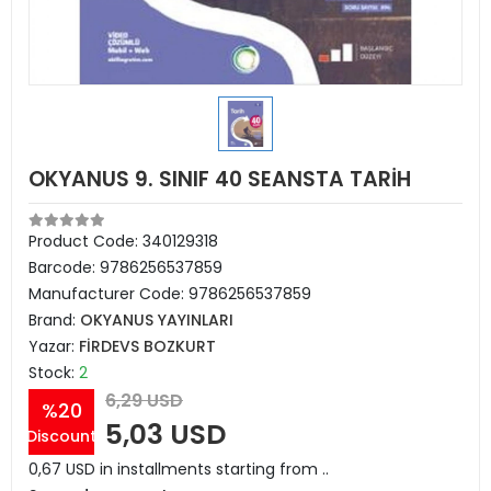
OKYANUS 9. SINIF 40 SEANSTA TARİH
Product Code:
340129318
Barcode:
9786256537859
Manufacturer Code:
9786256537859
Brand:
OKYANUS YAYINLARI
Yazar:
FİRDEVS BOZKURT
Stock:
2
6,29 USD
%20
5,03 USD
Discount
0,67 USD in installments starting from ..