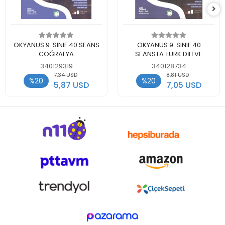
Add to cart
Add to cart
OKYANUS 9. SINIF 40 SEANS
OKYANUS 9. SINIF 40
COĞRAFYA
SEANSTA TÜRK DİLİ VE
EDEBİYATI
340129319
340128734
7,34 USD
8,81 USD
%20
%20
5,87 USD
7,05 USD