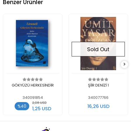
Benzer Ürünler
Sold Out
Add to cart
Out of stock
GÖKYÜZÜ HERKESİNDİR
ŞİİR DENİZİ 1
340091854
340077766
2,08 USD
16,26 USD
%40
1,25 USD