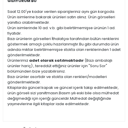
GİDİYORUM BU
Saat 12.00'ye kadar verilen siparişleriniz aynı gün kargoda.
Ürün isimlerine bakarak ürünleri satın alınız. Ürün görselleri
yanıltıcı olabilmektedir.
Ürün isimlerinde 10 ad. v.b. gibi belirtilmemişse ürünün 1 ad.
fiyatıdır.
Bazı ürünlerin görselleri İthalatçısı tarafından bütün renklerini
göstermek amaçlı çoklu hazırlanmıştır.Bu gibi durumda ürün
adında miktar belirtilmemişse stokta olan renklerinden 1 adet
gönderilmektedir.
Ürünlerimiz
adet olarak satılmaktadır
(Bazı ambalajlı
ürünler hariç) , tereddüt ettiğiniz ürünler için "Soru Sor"
bölümünden bize yazabilirsiniz.
Bazı ürünler asortidir ve stokta olan renkleri/modelleri
gönderilmektedir.
Kitaplarda güncel kapak ve güncel içerik takip edilmektedir,
ürün görseli sizi yanıltmasın.Basım yılı eski bile olsa müfredat
değişmediği için içeriği günceldir.Müfredat değiştiğinde
yayınevlerine ilgili kitaplar iade edilmektedir.