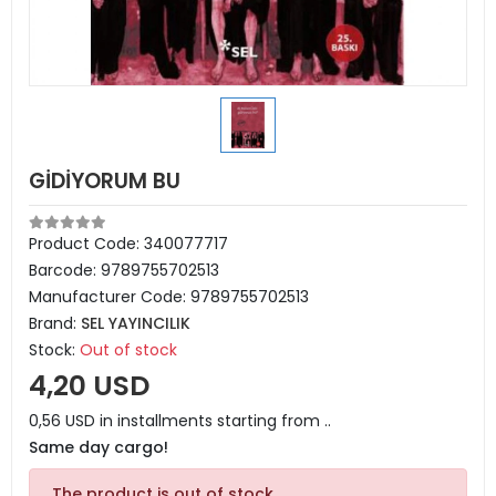
GİDİYORUM BU
Product Code:
340077717
Barcode:
9789755702513
Manufacturer Code:
9789755702513
Brand:
SEL YAYINCILIK
Stock:
Out of stock
4,20 USD
0,56 USD in installments starting from ..
Same day cargo!
The product is out of stock.