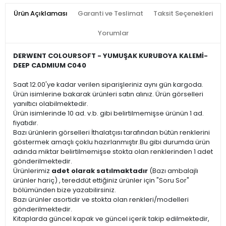
Ürün Açıklaması
Garanti ve Teslimat
Taksit Seçenekleri
Yorumlar
DERWENT COLOURSOFT - YUMUŞAK KURUBOYA KALEMİ-
DEEP CADMIUM C040
Saat 12.00'ye kadar verilen siparişleriniz aynı gün kargoda.
Ürün isimlerine bakarak ürünleri satın alınız. Ürün görselleri
yanıltıcı olabilmektedir.
Ürün isimlerinde 10 ad. v.b. gibi belirtilmemişse ürünün 1 ad.
fiyatıdır.
Bazı ürünlerin görselleri İthalatçısı tarafından bütün renklerini
göstermek amaçlı çoklu hazırlanmıştır.Bu gibi durumda ürün
adında miktar belirtilmemişse stokta olan renklerinden 1 adet
gönderilmektedir.
Ürünlerimiz
adet olarak satılmaktadır
(Bazı ambalajlı
ürünler hariç) , tereddüt ettiğiniz ürünler için "Soru Sor"
bölümünden bize yazabilirsiniz.
Bazı ürünler asortidir ve stokta olan renkleri/modelleri
gönderilmektedir.
Kitaplarda güncel kapak ve güncel içerik takip edilmektedir,