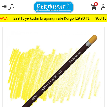
0
AVA
299 TL'ye kadar ki siparişinizde Kargo 129.90 TL
300 TL ve