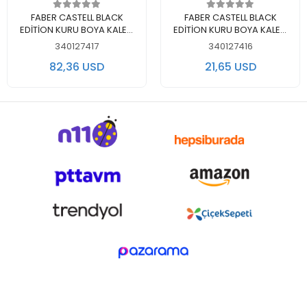
Out of stock
Out of stock
FABER CASTELL BLACK
FABER CASTELL BLACK
EDİTİON KURU BOYA KALEM
EDİTİON KURU BOYA KALEM
SETİ 100'LÜ METAL KUTU -
SETİ 36'LI KARTON KUTU -
340127417
340127416
5171116490
5171116436
82,36 USD
21,65 USD