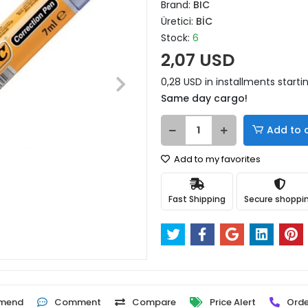
Brand:
BIC
Üretici:
BİC
Stock:
6
2,07 USD
0,28 USD in installments startin
Same day cargo!
Add to 
Add to my favorites
Fast Shipping
Secure shoppi
mend
Comment
Compare
Price Alert
Orde