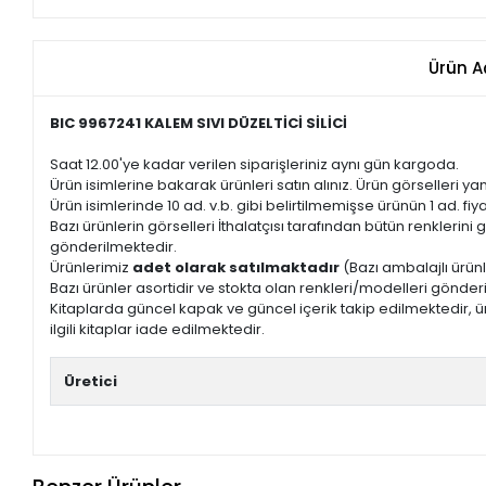
Ürün A
BIC 9967241 KALEM SIVI DÜZELTİCİ SİLİCİ
Saat 12.00'ye kadar verilen siparişleriniz aynı gün kargoda.
Ürün isimlerine bakarak ürünleri satın alınız. Ürün görselleri yan
Ürün isimlerinde 10 ad. v.b. gibi belirtilmemişse ürünün 1 ad. fiyat
Bazı ürünlerin görselleri İthalatçısı tarafından bütün renkleri
gönderilmektedir.
Ürünlerimiz
adet olarak satılmaktadır
(Bazı ambalajlı ürünl
Bazı ürünler asortidir ve stokta olan renkleri/modelleri gönder
Kitaplarda güncel kapak ve güncel içerik takip edilmektedir, ür
ilgili kitaplar iade edilmektedir.
Üretici