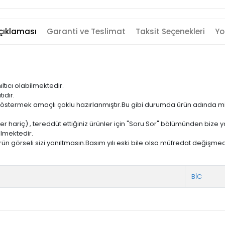
çıklaması
Garanti ve Teslimat
Taksit Seçenekleri
Yo
ıltıcı olabilmektedir.
ıdır.
ni göstermek amaçlı çoklu hazırlanmıştır.Bu gibi durumda ürün adında m
er hariç) , tereddüt ettiğiniz ürünler için "Soru Sor" bölümünden bize ya
ilmektedir.
ün görseli sizi yanıltmasın.Basım yılı eski bile olsa müfredat değişmed
BİC