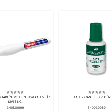
Add to cart
Add to cart
 SHAKE'N SQUEEZE 8ml KALEM TİPİ
FABER CASTELL SIVI DÜZE
SIVI SİLİCİ
340130899
340039989