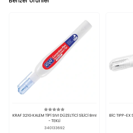
Benzer Ürünler
Add to cart
KRAF 321G KALEM TİPİ SIVI DÜZELTİCİ SİLİCİ 8ml
BİC TIPP-EX
- TEKLİ
340133692