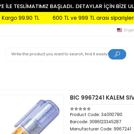
 İLE TESLİMATIMIZ BAŞLADI.. DETAYLAR İÇİN BİZE UL
 99.90 TL
600 TL ve 999 TL arası siparişlerinizde
Engli
BIC 9967241 KALEM SIVI
Product Code:
340110780
Barcode:
3086123345287
Manufacturer Code:
9967241