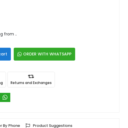
g from ..
cart
ORDER WITH WHATSAPP
ng
Returns and Exchanges
r By Phone
Product Suggestions