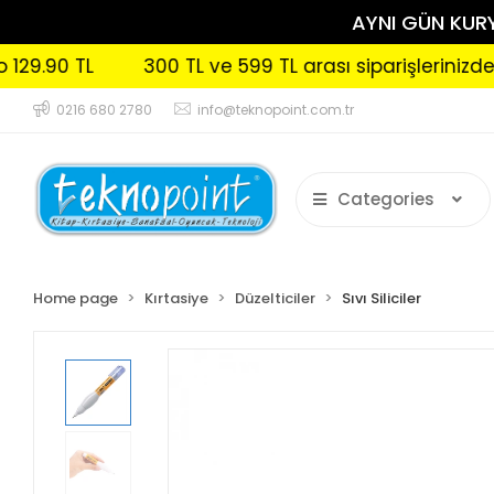
AYNI GÜN KURYE
0 TL
300 TL ve 599 TL arası siparişlerinizde Kargo
0216 680 2780
info@teknopoint.com.tr
Categories
Home page
Kırtasiye
Düzelticiler
Sıvı Siliciler