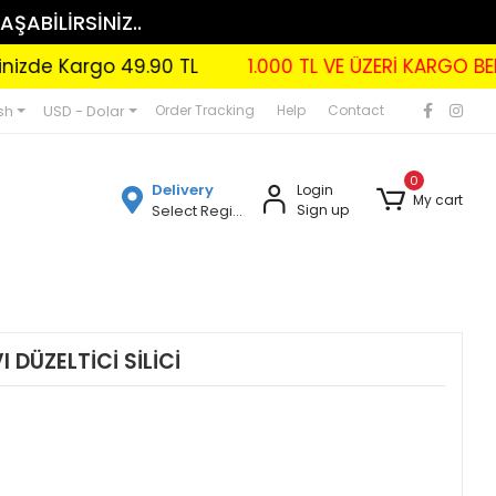
AŞABİLİRSİNİZ..
 Kargo 49.90 TL
1.000 TL VE ÜZERİ KARGO BEDAVA
sh
USD - Dolar
Order Tracking
Help
Contact
0
Delivery
Login
My cart
Select Region
Sign up
 DÜZELTİCİ SİLİCİ