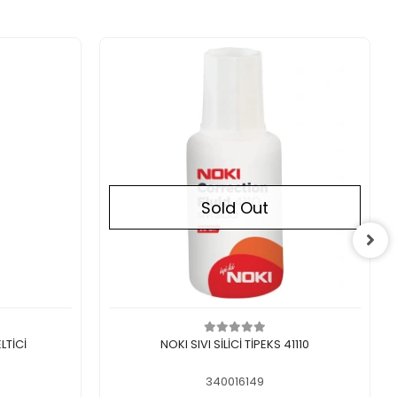
Sold Out
Out of stock
LTİCİ
NOKI SIVI SİLİCİ TİPEKS 41110
340016149