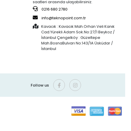
saatleri arasında ulaşabilirsiniz.
0216 680 2780
info@teknopoint.com.tr
Kavacık : Kavacık Mah.Orhan Veli Kanık
Cad.Yürekli Adam Sok.No:27/1 Beykoz /
İstanbul Çengelköy : Güzeltepe
Mah.BosnaBulvarı No:143/1A Üsküdar /
İstanbul
Follow us