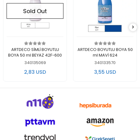
Sold Out
Out of stock
Add to cart
ARTDECO SİMLİ BOYUTLU
ARTDECO BOYUTLU BOYA 50
BOYA 50 ml BEYAZ 42F-600
ml MAVİ 624
340135069
340133570
2,83 USD
3,55 USD