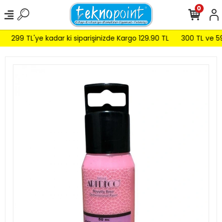
0
299 TL'ye kadar ki siparişinizde Kargo 129.90 TL
300 TL ve 599