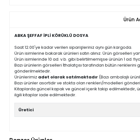
Ürün A
ABKA ŞEFFAF İPLİ KÖRÜKLÜ DOSYA
Saat 12.00'ye kadar verilen siparişleriniz aynı gün kargoda.
Ürün isimlerine bakarak ürünleri satın alınız. Ürün görselleri yan
Ürün isimlerinde 10 ad. v.b. gibi belirtilmemişse ürünün 1 ad. fiyat
Bazı ürünlerin görselleri İthalatçısı tarafından bütün renkleri
gönderilmektedir.
Ürünlerimiz
adet olarak satılmaktadır
(Bazı ambalajlı ürünl
Bazı ürünler asortidir ve stokta olan renkleri/modelleri gönder
Kitaplarda güncel kapak ve güncel içerik takip edilmektedir, ür
ilgili kitaplar iade edilmektedir.
Üretici