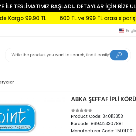
 İLE TESLİMATIMIZ BAŞLADI.. DETAYLAR İÇİN BİZE UL
go 99.90 TL
600 TL ve 999 TL arası siparişleriniz
Engli
osyalar
ABKA ŞEFFAF İPLİ KÖR
Product Code:
340113353
Barcode:
8694123307881
Manufacturer Code:
1.51.01.001