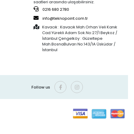
saatleri arasında ulaşabilirsiniz.
0216 680 2780
info@teknopoint.com.tr
Kavacık : Kavacık Mah.Orhan Veli Kanık
Cad.Yürekli Adam Sok.No:27/1 Beykoz /
İstanbul Çengelköy : Güzeltepe
Mah.BosnaBulvarı No:143/1A Üsküdar /
İstanbul
Follow us