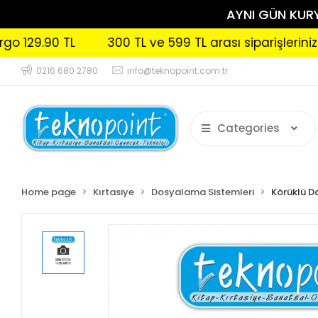
AYNI GÜN KURYE
.90 TL
300 TL ve 599 TL arası siparişlerinizde Kar
0216 680 2780
info@teknopoint.com.tr
Categories
Home page
Kırtasiye
Dosyalama Sistemleri
Körüklü D