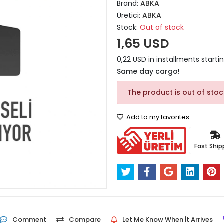
Brand:
ABKA
Üretici:
ABKA
Stock:
Out of stock
1,65 USD
0,22 USD in installments startin
Same day cargo!
The product is out of stoc
Add to my favorites
Fast Ship
Comment
Compare
Let Me Know When İt Arrives