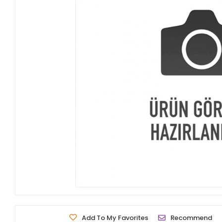
Add To My Favorites
Recommend