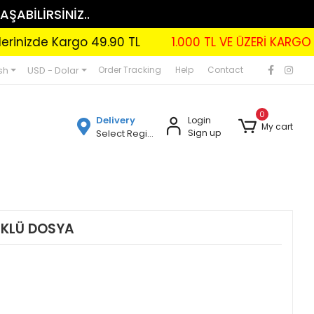
AŞABİLİRSİNİZ..
de Kargo 49.90 TL
1.000 TL VE ÜZERİ KARGO BEDAVA
sh
USD - Dolar
Order Tracking
Help
Contact
0
Delivery
Login
My cart
Select Region
Sign up
ÜKLÜ DOSYA