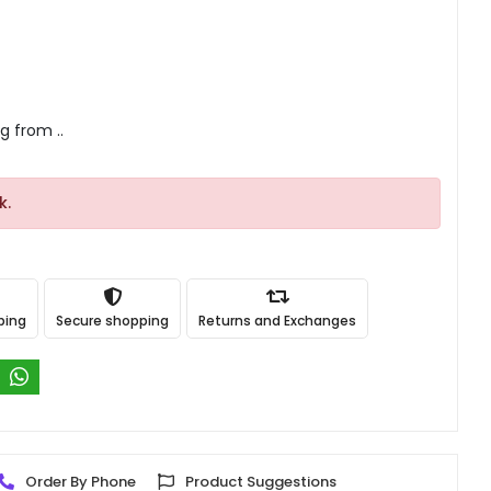
g from ..
k.
ping
Secure shopping
Returns and Exchanges
Order By Phone
Product Suggestions