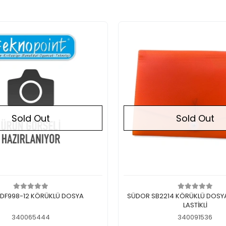
Sold Out
Sold Out
Out of stock
Out of stock
 DF998-12 KÖRÜKLÜ DOSYA
SÜDOR SB2214 KÖRÜKLÜ DOSYA
LASTİKLİ
340065444
340091536