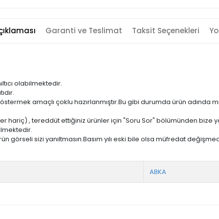
çıklaması
Garanti ve Teslimat
Taksit Seçenekleri
Yo
ıltıcı olabilmektedir.
ıdır.
ni göstermek amaçlı çoklu hazırlanmıştır.Bu gibi durumda ürün adında m
er hariç) , tereddüt ettiğiniz ürünler için "Soru Sor" bölümünden bize ya
ilmektedir.
ün görseli sizi yanıltmasın.Basım yılı eski bile olsa müfredat değişmed
ABKA