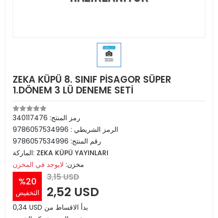
ZEKA KÜPÜ 8. SINIF PİSAGOR SÜPER
1.DÖNEM 3 LÜ DENEME SETİ
رمز المنتج:
340117476
الرمز الشريطي :
9786057534996
رقم المنتج:
9786057534996
ZEKA KÜPÜ YAYINLARI
الماركة:
مخزن:
لايوجد في المخزن
3,15 USD
%20
2,52 USD
التخفيض
0,34 USD بدأ الاقساط من