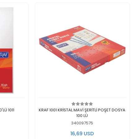
اضف الى سلة التسوق
اض
00'LÜ 1011
KRAF 1001 KRİSTAL MAVİ ŞERİTLİ POŞET DOSYA
100 LÜ
340097575
16,69 USD