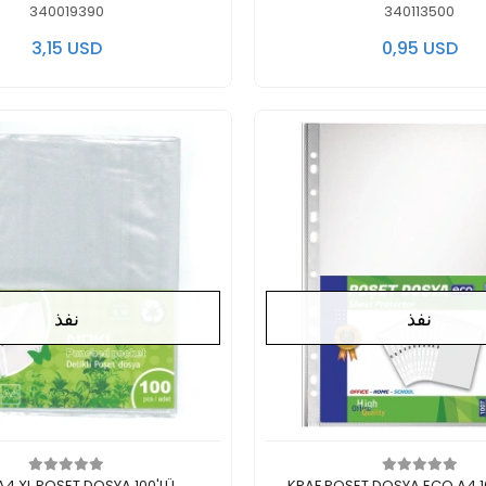
340019390
340113500
3,15 USD
0,95 USD
نفذ
نفذ
ايوجد في المخزن
لايوجد في المخزن
A4 XL POŞET DOSYA 100'LÜ
KRAF POŞET DOSYA ECO A4 10