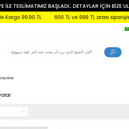
 İLE TESLİMATIMIZ BAŞLADI.. DETAYLAR İÇİN BİZE UL
90 TL
600 TL ve 999 TL arası siparişlerinizde Karg
osyalar
yalar