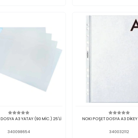
ف الى سلة التسوق
اضف الى سلة التسوق
DOSYA A3 YATAY (90 MİC.) 25'Lİ
NOKI POŞET DOSYA A3 DİKEY 
340098654
340032112