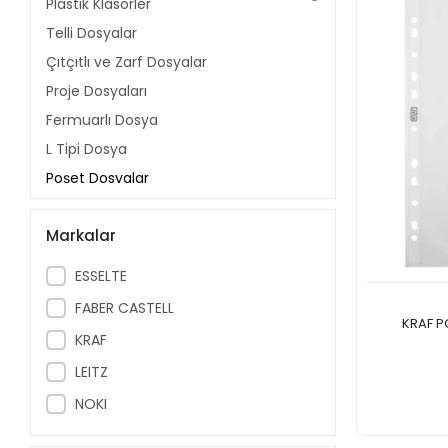
Plastik Klasörler
Telli Dosyalar
Çıtçıtlı ve Zarf Dosyalar
Proje Dosyaları
Fermuarlı Dosya
L Tipi Dosya
Poşet Dosyalar
Sekreterlik
Markalar
Sıkıştırmalı Dosyalar
Ayraç ve Seperatörler
ESSELTE
Saplı ve Kutu Klasörler
FABER CASTELL
Magazinlikler
KRAF P
KRAF
Evrak Kılıfı
LEITZ
Karton Dosya ve Ara Karton
NOKI
Pos Tüp
Resim Dosyası