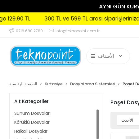
AYNI GÜN KURYE
300 TL ve 599 TL arası siparişlerinizde Kargo 99.
0216 680 2780
info@teknopoint.com.tr
الأصناف
Poşet D
Dosyalama Sistemleri
Kırtasiye
الصفحة الرئيسية
Alt Kategoriler
Poşet Dos
Sunum Dosyaları
Körüklü Dosyalar
Halkalı Dosyalar