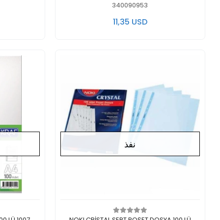
340090953
11,35 USD
نفذ
لايوجد في المخزن
ل
0 LÜ 1007
NOKI CRİSTAL SERT POŞET DOSYA 100 LÜ