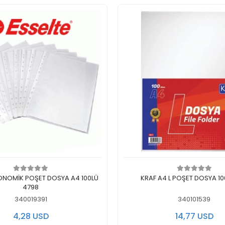
ف الى سلة التسوق
اضف الى سلة التسوق
ONOMİK POŞET DOSYA A4 100LÜ
KRAF A4 L POŞET DOSYA 1
4798
340019391
340101539
4,28 USD
14,77 USD