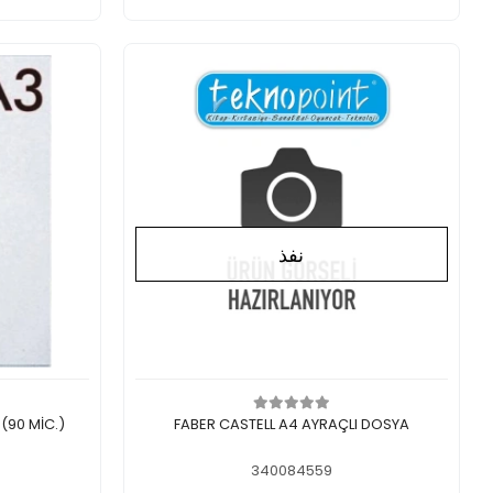
نفذ
لايوجد في المخزن
اض
(90 MİC.)
FABER CASTELL A4 AYRAÇLI DOSYA
340084559