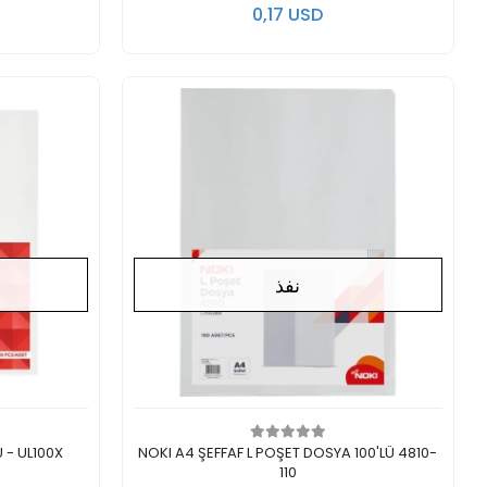
0,17 USD
نفذ
لايوجد في المخزن
ل
 - UL100X
NOKI A4 ŞEFFAF L POŞET DOSYA 100'LÜ 4810-
110