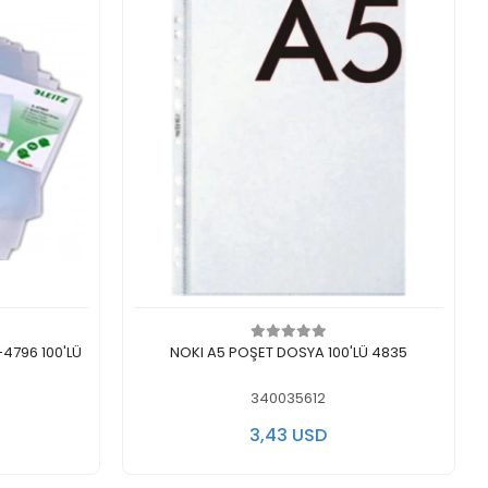
اضف الى سلة التسوق
اض
-4796 100'LÜ
NOKI A5 POŞET DOSYA 100'LÜ 4835
340035612
3,43 USD