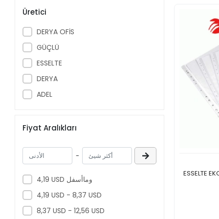
Çek Dosyası
Üretici
İmza Dosyası
DERYA OFİS
Yaylı Dosyalar
GÜÇLÜ
Askılı Dosyalar
ESSELTE
Lastikli Dosya
DERYA
Arşiv Dosyası
ADEL
Telgraf Klasörü
Karton Klasör
Fiyat Aralıkları
-
ESSELTE EK
4,19 USD وماأسفل
4,19 USD - 8,37 USD
8,37 USD - 12,56 USD