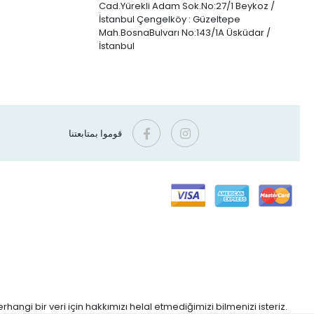
Cad.Yürekli Adam Sok.No:27/1 Beykoz /
İstanbul Çengelköy : Güzeltepe
Mah.BosnaBulvarı No:143/1A Üsküdar /
İstanbul
قوموا بمتابعتنا
hangi bir veri için hakkımızı helal etmediğimizi bilmenizi isteriz.