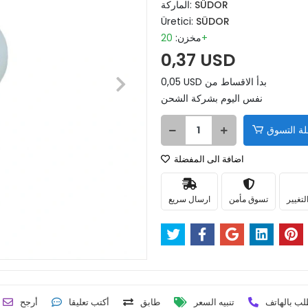
SÜDOR
الماركة:
Üretici:
SÜDOR
20+
مخزن:
0,37 USD
0,05 USD بدأ الاقساط من
نفس اليوم بشركة الشحن
ة التسوق
اضافة الى المفضلة
لتغيير
تسوق مأمن
ارسال سريع
لب بالهاتف
تنبيه السعر
طابق
أكتب تعليقا
أرجح