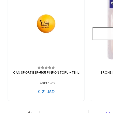
اضف الى سلة التسوق
CAN SPORT BSR-505 PİNPON TOPU - TEKLİ
BRONS B
340137526
0,21 USD