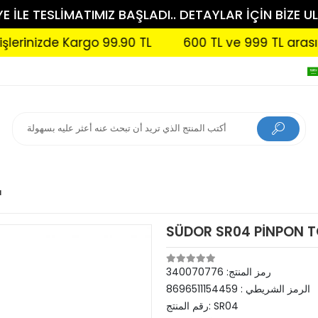
 İLE TESLİMATIMIZ BAŞLADI.. DETAYLAR İÇİN BİZE UL
nizde Kargo 99.90 TL
600 TL ve 999 TL arası sipari
u
SÜDOR SR04 PİNPON TO
رمز المنتج:
340070776
الرمز الشريطي :
8696511154459
SR04
رقم المنتج: