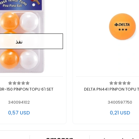
نفذ
ف الى سلة التسوق
لايوجد في المخزن
R-150 PİNPON TOPU 6'I SET
DELTA PN441 PİNPON TOPU
340094102
3400597750
0,57 USD
0,21 USD