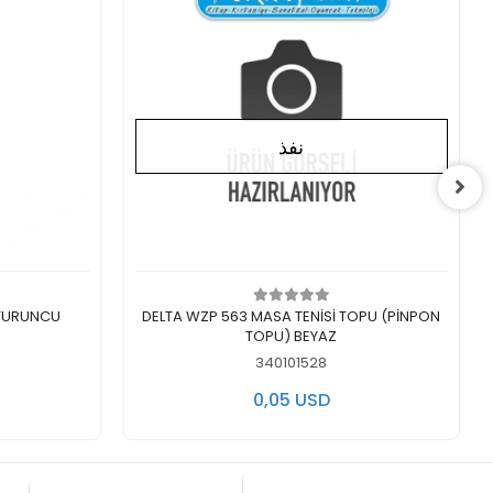
نفذ
لايوجد في المخزن
اض
 TURUNCU
DELTA WZP 563 MASA TENİSİ TOPU (PİNPON
TOPU) BEYAZ
340101528
0,05 USD