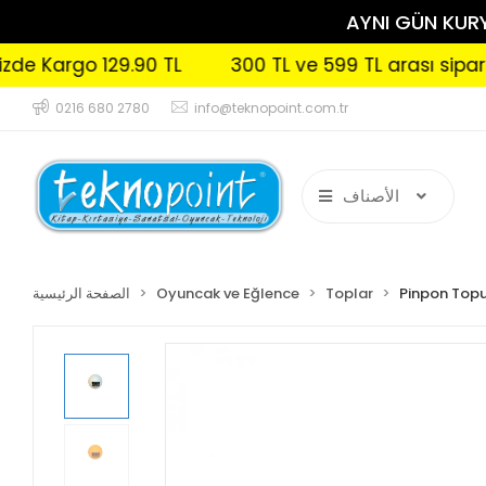
AYNI GÜN KURYE
argo 129.90 TL
300 TL ve 599 TL arası siparişleri
0216 680 2780
info@teknopoint.com.tr
الأصناف
Pinpon Top
Toplar
Oyuncak ve Eğlence
الصفحة الرئيسية