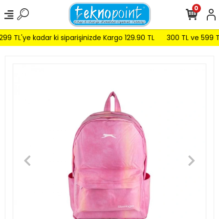
0
9 TL'ye kadar ki siparişinizde Kargo 129.90 TL
300 TL ve 599 TL 