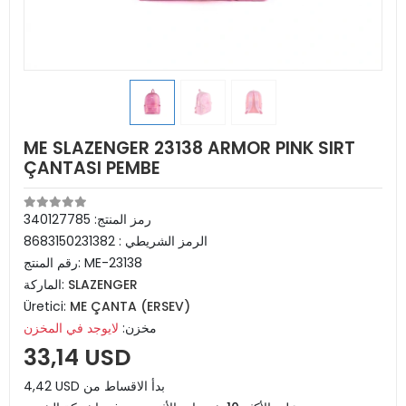
ME SLAZENGER 23138 ARMOR PINK SIRT
ÇANTASI PEMBE
رمز المنتج:
340127785
الرمز الشريطي :
8683150231382
ME-23138
رقم المنتج:
SLAZENGER
الماركة:
Üretici:
ME ÇANTA (ERSEV)
مخزن:
لايوجد في المخزن
33,14 USD
4,42 USD بدأ الاقساط من