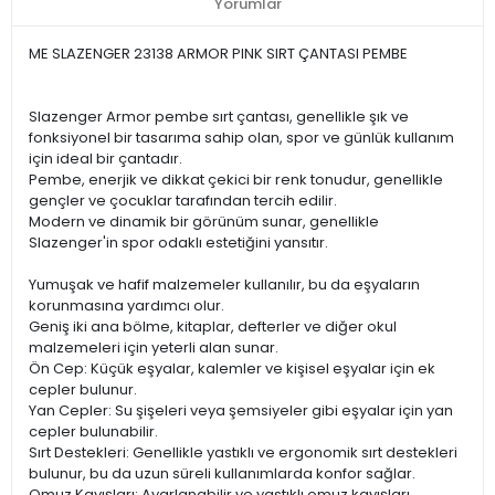
Yorumlar
ME SLAZENGER 23138 ARMOR PINK SIRT ÇANTASI PEMBE
Slazenger Armor pembe sırt çantası, genellikle şık ve
fonksiyonel bir tasarıma sahip olan, spor ve günlük kullanım
için ideal bir çantadır.
Pembe, enerjik ve dikkat çekici bir renk tonudur, genellikle
gençler ve çocuklar tarafından tercih edilir.
Modern ve dinamik bir görünüm sunar, genellikle
Slazenger'in spor odaklı estetiğini yansıtır.
Yumuşak ve hafif malzemeler kullanılır, bu da eşyaların
korunmasına yardımcı olur.
Geniş iki ana bölme, kitaplar, defterler ve diğer okul
malzemeleri için yeterli alan sunar.
Ön Cep: Küçük eşyalar, kalemler ve kişisel eşyalar için ek
cepler bulunur.
Yan Cepler: Su şişeleri veya şemsiyeler gibi eşyalar için yan
cepler bulunabilir.
Sırt Destekleri: Genellikle yastıklı ve ergonomik sırt destekleri
bulunur, bu da uzun süreli kullanımlarda konfor sağlar.
Omuz Kayışları: Ayarlanabilir ve yastıklı omuz kayışları,