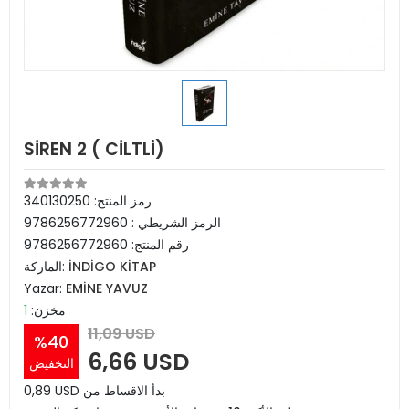
SİREN 2 ( CİLTLİ)
رمز المنتج:
340130250
الرمز الشريطي :
9786256772960
رقم المنتج:
9786256772960
İNDİGO KİTAP
الماركة:
Yazar:
EMİNE YAVUZ
مخزن:
1
11,09 USD
%40
6,66 USD
التخفيض
0,89 USD بدأ الاقساط من