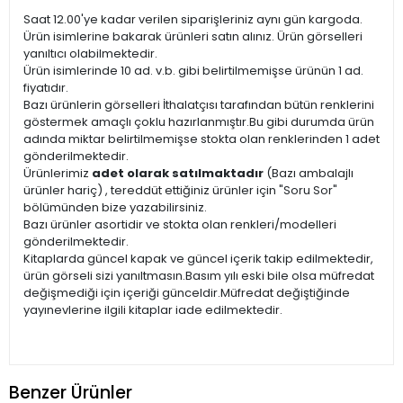
Saat 12.00'ye kadar verilen siparişleriniz aynı gün kargoda.
Ürün isimlerine bakarak ürünleri satın alınız. Ürün görselleri
yanıltıcı olabilmektedir.
Ürün isimlerinde 10 ad. v.b. gibi belirtilmemişse ürünün 1 ad.
fiyatıdır.
Bazı ürünlerin görselleri İthalatçısı tarafından bütün renklerini
göstermek amaçlı çoklu hazırlanmıştır.Bu gibi durumda ürün
adında miktar belirtilmemişse stokta olan renklerinden 1 adet
gönderilmektedir.
Ürünlerimiz
adet olarak satılmaktadır
(Bazı ambalajlı
ürünler hariç) , tereddüt ettiğiniz ürünler için "Soru Sor"
bölümünden bize yazabilirsiniz.
Bazı ürünler asortidir ve stokta olan renkleri/modelleri
gönderilmektedir.
Kitaplarda güncel kapak ve güncel içerik takip edilmektedir,
ürün görseli sizi yanıltmasın.Basım yılı eski bile olsa müfredat
değişmediği için içeriği günceldir.Müfredat değiştiğinde
yayınevlerine ilgili kitaplar iade edilmektedir.
Benzer Ürünler