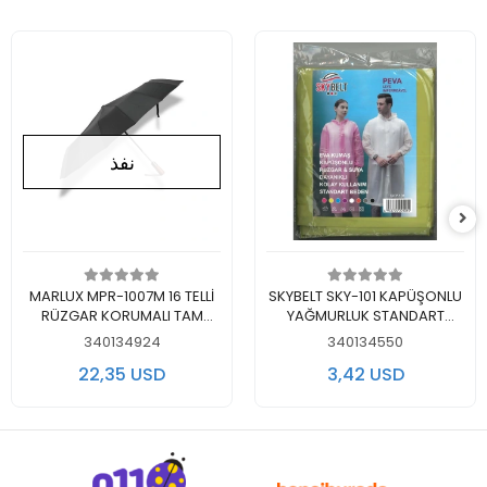
نفذ
اضف الى سلة التسوق
لايوجد في المخزن
MARLUX MPR-1007M 16 TELLİ
SKYBELT SKY-101 KAPÜŞONLU
RÜZGAR KORUMALI TAM
YAĞMURLUK STANDART
OTOMATİK ŞEMSİYE SİYAH
BEDEN - TEKLİ
340134924
340134550
22,35 USD
3,42 USD