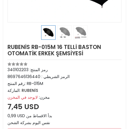
RUBENİS RB-015M 16 TELLİ BASTON
OTOMATİK ERKEK ŞEMSİYESİ
رمز المنتج:
340102203
الرمز الشريطي :
8697646136440
RB-015M
رقم المنتج:
RUBENİS
الماركة:
مخزن:
لايوجد في المخزن
7,45 USD
0,99 USD بدأ الاقساط من
نفس اليوم بشركة الشحن