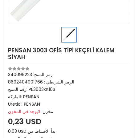
PENSAN 3003 OFİS TİPİ KEÇELİ KALEM
SİYAH
رمز المنتج:
340099223
الرمز الشريطي :
8692404901766
PE3003KK10S
رقم المنتج:
PENSAN
الماركة:
Üretici:
PENSAN
مخزن:
لايوجد في المخزن
0,23 USD
0,03 USD بدأ الاقساط من