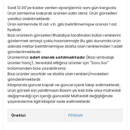
Saat 12.00'ye kadar verilen siparişleriniz aynı gün kargoda.
Ürün isimlerine bakarak ürünleri satın alınız. Ürün görselleri
yanıltıcı olabilmektedir.
Ürün isimlerinde 10 ad. v.b. gibi belirtilmemişse ürünün 1 ad.
fiyatıdır.
Bazı ürünlerin görselleri İthalatçısı tarafından bütün renklerini
göstermek amaçlı çoklu hazırlanmıştır.Bu gibi durumda ürün
adında miktar belirtilmemişse stokta olan renklerinden 1 adet
gönderilmektedir.
Ürünlerimiz
adet olarak satılmaktadır
(Bazı ambalajlı
ürünler hariç) , tereddüt ettiğiniz ürünler için "Soru Sor"
bölümünden bize yazabilirsiniz.
Bazı ürünler asortidir ve stokta olan renkleri/modelleri
gönderilmektedir.
Kitaplarda güncel kapak ve güncel içerik takip edilmektedir,
ürün görseli sizi yanıltmasın.Basım yılı eski bile olsa müfredat
değişmediği için içeriği günceldir.Müfredat değiştiğinde
yayınevlerine ilgili kitaplar iade edilmektedir.
Üretici
PENSAN