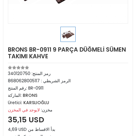
BRONS BR-0911 9 PARÇA DÜĞMELİ SÜMEN
TAKIMI KAHVE
رمز المنتج:
340120750
الرمز الشريطي :
8680628005117
BR-0911
رقم المنتج:
BRONS
الماركة:
Üretici:
KARSLIOĞLU
مخزن:
لايوجد في المخزن
35,15 USD
4,69 USD بدأ الاقساط من