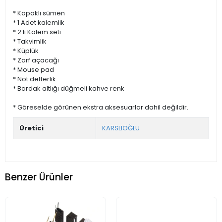
* Kapaklı sümen
* 1 Adet kalemlik
* 2 li Kalem seti
* Takvimlik
* Küplük
* Zarf açacağı
* Mouse pad
* Not defterlik
* Bardak altlığı düğmeli kahve renk
* Göreselde görünen ekstra aksesuarlar dahil değildir.
Üretici
KARSLIOĞLU
Benzer Ürünler