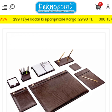
0
AVA
299 TL'ye kadar ki siparişinizde Kargo 129.90 TL
300 TL ve