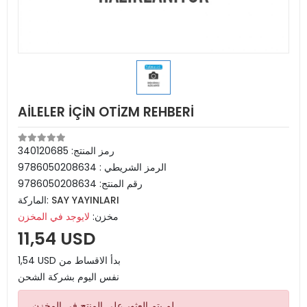
AİLELER İÇİN OTİZM REHBERİ
رمز المنتج:
340120685
الرمز الشريطي :
9786050208634
رقم المنتج:
9786050208634
SAY YAYINLARI
الماركة:
مخزن:
لايوجد في المخزن
11,54 USD
1,54 USD بدأ الاقساط من
نفس اليوم بشركة الشحن
لم يتم العثور على المنتج في المخزن