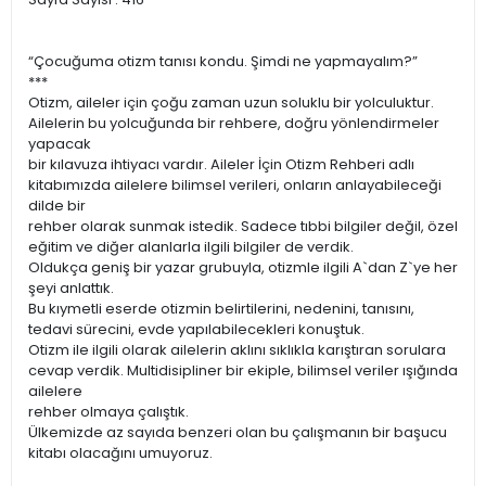
“Çocuğuma otizm tanısı kondu. Şimdi ne yapmayalım?”
***
Otizm, aileler için çoğu zaman uzun soluklu bir yolculuktur.
Ailelerin bu yolcuğunda bir rehbere, doğru yönlendirmeler
yapacak
bir kılavuza ihtiyacı vardır. Aileler İçin Otizm Rehberi adlı
kitabımızda ailelere bilimsel verileri, onların anlayabileceği
dilde bir
rehber olarak sunmak istedik. Sadece tıbbi bilgiler değil, özel
eğitim ve diğer alanlarla ilgili bilgiler de verdik.
Oldukça geniş bir yazar grubuyla, otizmle ilgili A`dan Z`ye her
şeyi anlattık.
Bu kıymetli eserde otizmin belirtilerini, nedenini, tanısını,
tedavi sürecini, evde yapılabilecekleri konuştuk.
Otizm ile ilgili olarak ailelerin aklını sıklıkla karıştıran sorulara
cevap verdik. Multidisipliner bir ekiple, bilimsel veriler ışığında
ailelere
rehber olmaya çalıştık.
Ülkemizde az sayıda benzeri olan bu çalışmanın bir başucu
kitabı olacağını umuyoruz.