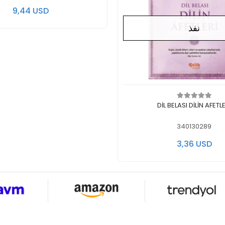
9,44 USD
نفذ
ايوجد في المخزن
DİL BELASI DİLİN AFETL
340130289
3,36 USD