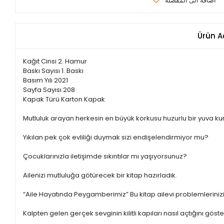
اضافة الى المفضلة
Ürün A
Kağıt Cinsi 2. Hamur
Baskı Sayısı 1. Baskı
Basım Yılı 2021
Sayfa Sayısı 208
Kapak Türü Karton Kapak
Mutluluk arayan herkesin en büyük korkusu huzurlu bir yuva 
Yıkılan pek çok evliliği duymak sizi endişelendirmiyor mu?
Çocuklarınızla iletişimde sıkıntılar mı yaşıyorsunuz?
Ailenizi mutluluğa götürecek bir kitap hazırladık.
“Aile Hayatında Peygamberimiz” Bu kitap ailevi problemleriniz
Kalpten gelen gerçek sevginin kilitli kapıları nasıl açtığını göste