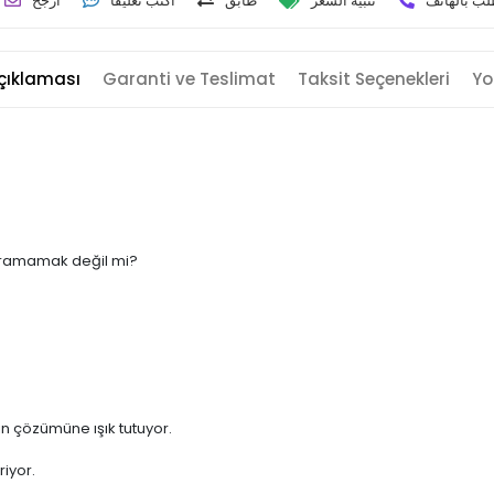
لب بالهاتف
تنبيه السعر
طابق
أكتب تعليقا
أرجح
çıklaması
Garanti ve Teslimat
Taksit Seçenekleri
Yo
kuramamak değil mi?
in çözümüne ışık tutuyor.
riyor.