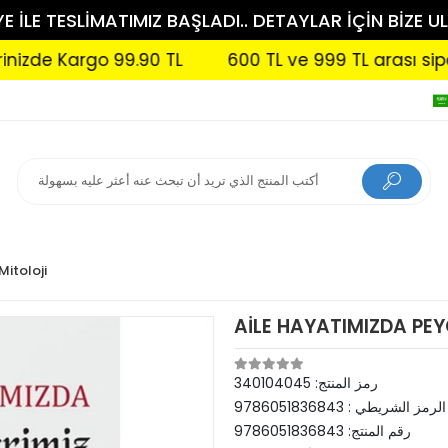
 İLE TESLİMATIMIZ BAŞLADI.. DETAYLAR İÇİN BİZE UL
e Kargo 99.90 TL
600 TL ve 999 TL arası siparişle
Mitoloji
AİLE HAYATIMIZDA PE
رمز المنتج:
340104045
الرمز الشريطي :
9786051836843
رقم المنتج:
9786051836843