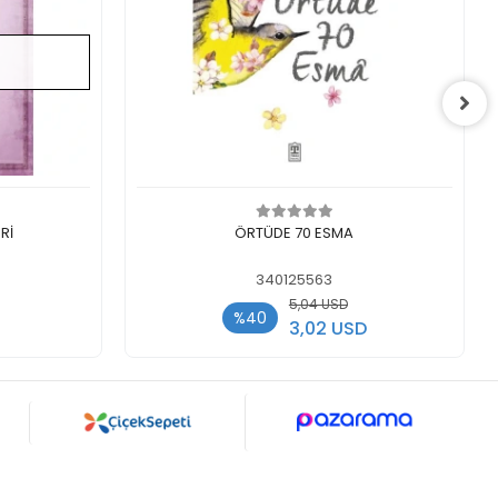
اضف الى سلة التسوق
ل
ERİ
ÖRTÜDE 70 ESMA
340125563
5,04 USD
%40
3,02 USD