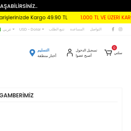
AŞABİLİRSİNİZ..
rinizde Kargo 49.90 TL
1.000 TL VE ÜZERİ KARGO B
USD - Dolar
عربى
التواصل
المساعدة
تتبع الطلب
0
التسليم
تسجيل الدخول
سلتي
أصبح عضوا
أختار منطقة
YGAMBERİMİZ