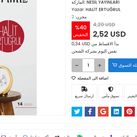
NESİL YAYINLARI
الماركة:
Yazar:
HALİT ERTUĞRUL
مخزن:
2
4,20 USD
%40
2,52 USD
التخفيض
0,34 USD بدأ الاقساط من
نفس اليوم بشركة الشحن
ة التسوق
اضافة الى المفضلة
لتغيير
تسوق مأمن
ارسال سريع