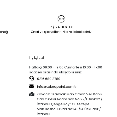
7 / 24 DESTEK
eneği
Öneri ve şikayetlerinizi bize iletebilirsiniz.
اتصلوا بنا
Haftaiçi 09:00 - 19:00 Cumartesi 10:00 - 17:00
saatleri arasında ulaşabilirsiniz.
0216 680 2780
info@teknopoint.com.tr
Kavacık : Kavacık Mah.Orhan Veli Kanık
Cad.Yürekli Adam Sok.No:27/1 Beykoz /
İstanbul Çengelköy : Güzeltepe
Mah.BosnaBulvarı No:143/1A Üsküdar /
İstanbul