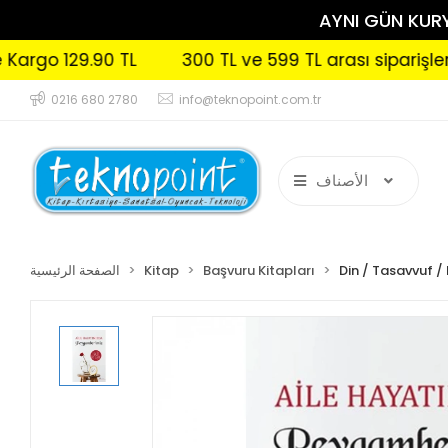
AYNI GÜN KURYE
o 129.90 TL
300 TL ve 599 TL arası siparişlerinizd
0216 680 2780
info@teknopoint.com.tr
الأصناف
Din / Tasavvuf / 
Başvuru Kitapları
Kitap
الصفحة الرئيسية