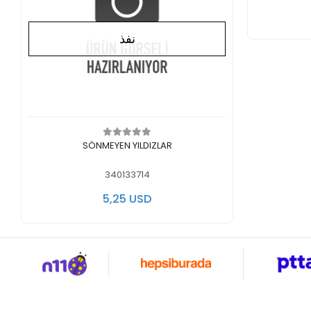
نفذ
لايوجد في المخزن
SÖNMEYEN YILDIZLAR
340133714
5,25 USD