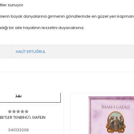
tler sunuyor.
lplerin büyük dünyalarına girmenin gönüllerinde en güzel yeri kapmanın
ığı bir aile hayatının lezzetini duyacaksınız.
HALİT ERTUĞRUL
نفذ
لايوجد في المخزن
ETLER TENBİHÜ'L GAFİLİN
340133208