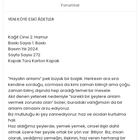
Yorumlar
YENİ KÖYE ESKİ ÂDETLER
Kağıt Cinsi 2. Hamur
Baskı Sayısı 1. Baskı
Basım Yılı 2024
Sayfa Sayısı 272
Kapak Türü Karton Kapak
“Hayatın anlamı” pek büyük bir başlık. Herkesin ara sıra
kendine sorduğu, sormasa da kimi zaman bilinçli ama çoğu
zaman bilinç dışında hep aradığı temel bir mesele.
Akıl denen yetenek nedeniyle “sürekli bir şeylere anlam
vermek zorunda olan” bizler, buradaki varlığımızın da bir
anlamı olmasını arzu ediyoruz.
Biz mutluluğu iki şey zannediyoruz: haz ve acıdan kurtulma
hali.
Haz aldığımız şeylerde, yemek yemek, cinsel ilişki dahil
olmak üzere her şeyde ortak bir yön var: Bitiyor. Biz, insan
olarak, yediğimiz yemeğin, ilişkinin, haz veren herhangi bir