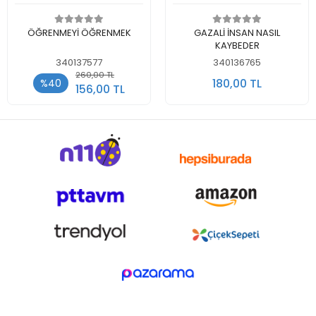
Sepete Ekle
Stokta Yok
ÖĞRENMEYİ ÖĞRENMEK
GAZALİ İNSAN NASIL
KAYBEDER
340137577
340136765
260,00 TL
180,00 TL
%40
156,00 TL