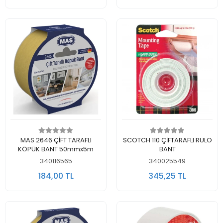
Sepete Ekle
Sepete Ekle
MAS 2646 ÇİFT TARAFLI
SCOTCH 110 ÇİFTARAFLI RULO
KÖPÜK BANT 50mmx5m
BANT
340116565
340025549
184,00 TL
345,25 TL