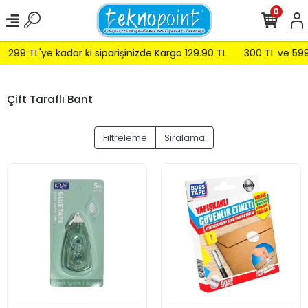
0
99 TL'ye kadar ki siparişinizde Kargo 129.90 TL
300 TL ve 599 TL 
Çift Taraflı Bant
Filtreleme
Sıralama