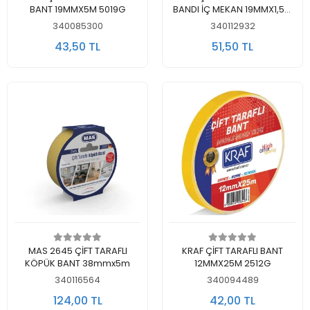
BANT 19MMX5M 5019G
BANDI İÇ MEKAN 19MMX1,5M
2530G
340085300
340112932
43,50 TL
51,50 TL
Sepete Ekle
Sepete Ekle
MAS 2645 ÇİFT TARAFLI
KRAF ÇİFT TARAFLI BANT
KÖPÜK BANT 38mmx5m
12MMX25M 2512G
340116564
340094489
124,00 TL
42,00 TL