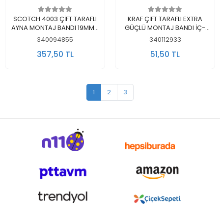
Sepete Ekle
Sepete Ekle
SCOTCH 4003 ÇİFT TARAFLI
KRAF ÇİFT TARAFLI EXTRA
AYNA MONTAJ BANDI 19MM x
GÜÇLÜ MONTAJ BANDI İÇ-
1.5MT
DIŞ MEKAN 19MMX1,5M
340094855
340112933
2520G
357,50 TL
51,50 TL
1
2
3