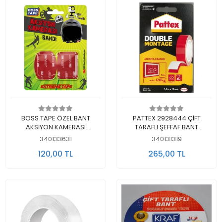
Sepete Ekle
Sepete Ekle
BOSS TAPE ÖZEL BANT
PATTEX 2928444 ÇİFT
AKSİYON KAMERASI
TARAFLI ŞEFFAF BANT
YAPIŞTIRMA BANDI 4 AD -
12MMX1.5MT
340133631
340131319
TEKLİ PAKET
120,00 TL
265,00 TL