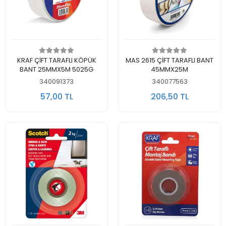
Sepete Ekle
Sepete Ekle
KRAF ÇİFT TARAFLI KÖPÜK
MAS 2615 ÇİFT TARAFLI BANT
BANT 25MMX5M 5025G
45MMX25M
340091373
340077563
57,00 TL
206,50 TL