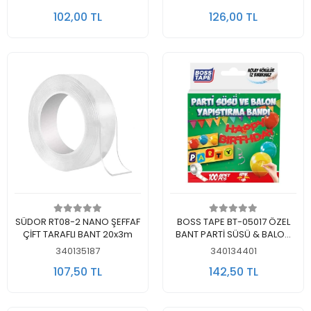
102,00 TL
126,00 TL
Sepete Ekle
Sepete Ekle
SÜDOR RT08-2 NANO ŞEFFAF
BOSS TAPE BT-05017 ÖZEL
ÇİFT TARAFLI BANT 20x3m
BANT PARTİ SÜSÜ & BALON
YAPIŞTIRMA BANDI ŞEFFAF10
340135187
340134401
MM YUVARLAK
107,50 TL
142,50 TL