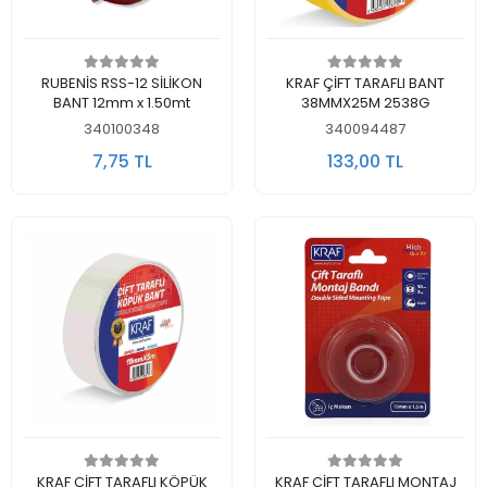
Sepete Ekle
Sepete Ekle
RUBENİS RSS-12 SİLİKON
KRAF ÇİFT TARAFLI BANT
BANT 12mm x 1.50mt
38MMX25M 2538G
340100348
340094487
7,75 TL
133,00 TL
Sepete Ekle
Sepete Ekle
KRAF ÇİFT TARAFLI KÖPÜK
KRAF ÇİFT TARAFLI MONTAJ