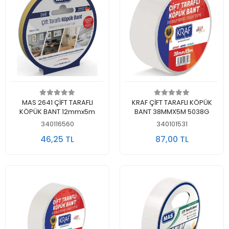
Sepete Ekle
Sepete Ekle
MAS 2641 ÇİFT TARAFLI
KRAF ÇİFT TARAFLI KÖPÜK
KÖPÜK BANT 12mmx5m
BANT 38MMX5M 5038G
340116560
340101531
46,25 TL
87,00 TL