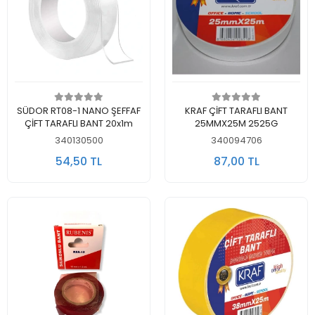
Sepete Ekle
Sepete Ekle
SÜDOR RT08-1 NANO ŞEFFAF
KRAF ÇİFT TARAFLI BANT
ÇİFT TARAFLI BANT 20x1m
25MMX25M 2525G
340130500
340094706
54,50 TL
87,00 TL