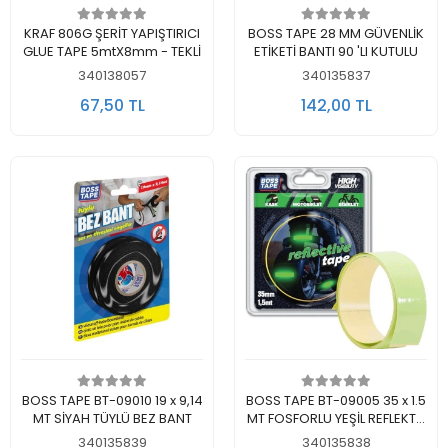
Sepete Ekle
Sepete Ekle
KRAF 806G ŞERİT YAPIŞTIRICI
BOSS TAPE 28 MM GÜVENLİK
GLUE TAPE 5mtX8mm - TEKLİ
ETİKETİ BANTI 90 'LI KUTULU
340138057
340135837
67,50 TL
142,00 TL
Sepete Ekle
Sepete Ekle
BOSS TAPE BT-09010 19 x 9,14
BOSS TAPE BT-09005 35 x 1.5
MT SİYAH TÜYLÜ BEZ BANT
MT FOSFORLU YEŞİL REFLEKTİF
BANT
340135839
340135838