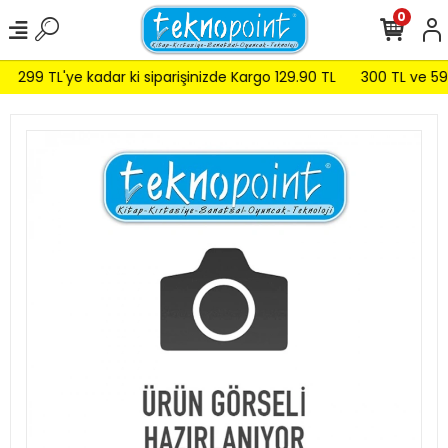
0
299 TL'ye kadar ki siparişinizde Kargo 129.90 TL
300 TL ve 599 