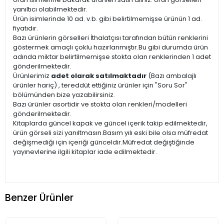
yanıltıcı olabilmektedir.
Ürün isimlerinde 10 ad. v.b. gibi belirtilmemişse ürünün 1 ad.
fiyatıdır.
Bazı ürünlerin görselleri İthalatçısı tarafından bütün renklerini
göstermek amaçlı çoklu hazırlanmıştır.Bu gibi durumda ürün
adında miktar belirtilmemişse stokta olan renklerinden 1 adet
gönderilmektedir.
Ürünlerimiz
adet olarak satılmaktadır
(Bazı ambalajlı
ürünler hariç) , tereddüt ettiğiniz ürünler için "Soru Sor"
bölümünden bize yazabilirsiniz.
Bazı ürünler asortidir ve stokta olan renkleri/modelleri
gönderilmektedir.
Kitaplarda güncel kapak ve güncel içerik takip edilmektedir,
ürün görseli sizi yanıltmasın.Basım yılı eski bile olsa müfredat
değişmediği için içeriği günceldir.Müfredat değiştiğinde
yayınevlerine ilgili kitaplar iade edilmektedir.
Benzer Ürünler