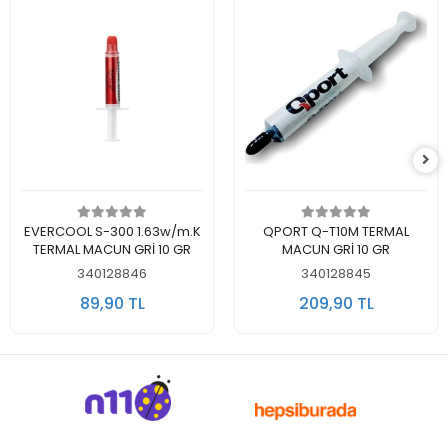
Sepete Ekle
Sepete Ekle
EVERCOOL S-300 1.63w/m.K
QPORT Q-T10M TERMAL
TERMAL MACUN GRİ 10 GR
MACUN GRİ 10 GR
340128846
340128845
89,90 TL
209,90 TL