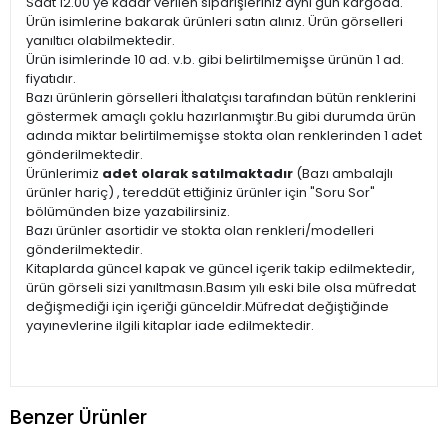
Saat 12.00'ye kadar verilen siparişleriniz aynı gün kargoda.
Ürün isimlerine bakarak ürünleri satın alınız. Ürün görselleri
yanıltıcı olabilmektedir.
Ürün isimlerinde 10 ad. v.b. gibi belirtilmemişse ürünün 1 ad.
fiyatıdır.
Bazı ürünlerin görselleri İthalatçısı tarafından bütün renklerini
göstermek amaçlı çoklu hazırlanmıştır.Bu gibi durumda ürün
adında miktar belirtilmemişse stokta olan renklerinden 1 adet
gönderilmektedir.
Ürünlerimiz
adet olarak satılmaktadır
(Bazı ambalajlı
ürünler hariç) , tereddüt ettiğiniz ürünler için "Soru Sor"
bölümünden bize yazabilirsiniz.
Bazı ürünler asortidir ve stokta olan renkleri/modelleri
gönderilmektedir.
Kitaplarda güncel kapak ve güncel içerik takip edilmektedir,
ürün görseli sizi yanıltmasın.Basım yılı eski bile olsa müfredat
değişmediği için içeriği günceldir.Müfredat değiştiğinde
yayınevlerine ilgili kitaplar iade edilmektedir.
Benzer Ürünler