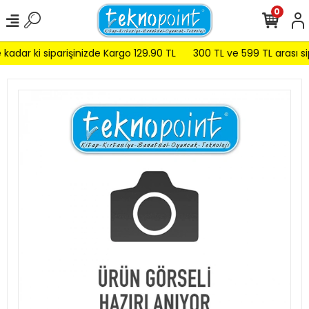
0
adar ki siparişinizde Kargo 129.90 TL
300 TL ve 599 TL arası sip