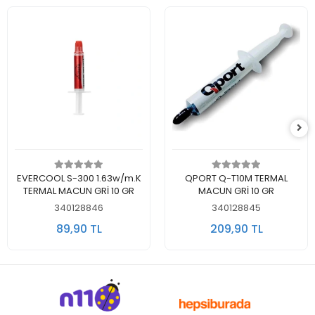
Sepete Ekle
Sepete Ekle
EVERCOOL S-300 1.63w/m.K
QPORT Q-T10M TERMAL
TERMAL MACUN GRİ 10 GR
MACUN GRİ 10 GR
340128846
340128845
89,90 TL
209,90 TL