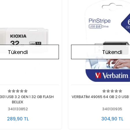
Tükendi
Tükendi
Stokta Yok
Stokta Yok
SB 3.2 GEN 1 32 GB FLASH
VERBATİM 49065 64 GB 2.0 USB 
BELLEK
340133852
340130935
289,90 TL
304,90 TL