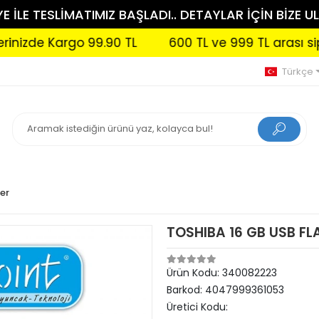
 İLE TESLİMATIMIZ BAŞLADI.. DETAYLAR İÇİN BİZE UL
e Kargo 99.90 TL
600 TL ve 999 TL arası siparişler
Türkçe
ler
TOSHIBA 16 GB USB FL
Ürün Kodu:
340082223
Barkod:
4047999361053
Üretici Kodu: