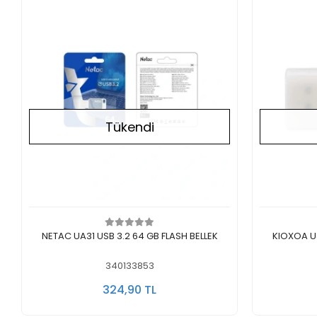
Tükendi
Stokta Yok
NETAC UA31 USB 3.2 64 GB FLASH BELLEK
KIOXOA U301 U
340133853
324,90 TL