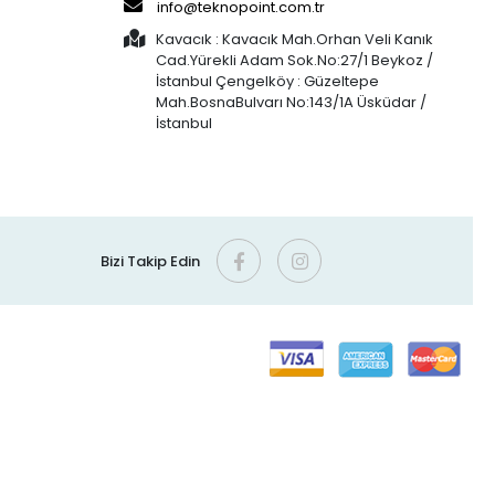
info@teknopoint.com.tr
Kavacık : Kavacık Mah.Orhan Veli Kanık
Cad.Yürekli Adam Sok.No:27/1 Beykoz /
İstanbul Çengelköy : Güzeltepe
Mah.BosnaBulvarı No:143/1A Üsküdar /
İstanbul
Bizi Takip Edin