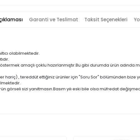
çıklaması
Garanti ve Teslimat
Taksit Seçenekleri
Yo
ıltıcı olabilmektedir.
ıdır.
ni göstermek amaçlı çoklu hazırlanmıştır.Bu gibi durumda ürün adında m
er hariç) , tereddüt ettiğiniz ürünler için "Soru Sor" bölümünden bize ya
ilmektedir.
ün görseli sizi yanıltmasın.Basım yılı eski bile olsa müfredat değişmed