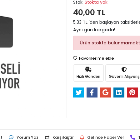
Stok:
Stokta yok
40,00 TL
5,33 TL 'den başlayan taksitlerl
Aynı gün kargoda!
Ürün stokta bulunmamakt
Favorilerime ekle
Hızlı Gönderi
Güvenli Alışveriş
Et
Yorum Yaz
Karşılaştır
Gelince Haber Ver