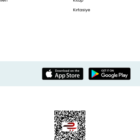
leri
Kitap
Kırtasiye