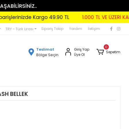
AŞABİLİRSİNİZ..
inizde Kargo 49.90 TL
1.000 TL VE ÜZERİ KARGO B
TRY - Türk Lirası
Sipariş Takip
Yardım
İletişim
0
Teslimat
Giriş Yap
Sepetim
Bölge Seçin
Üye Ol
ASH BELLEK