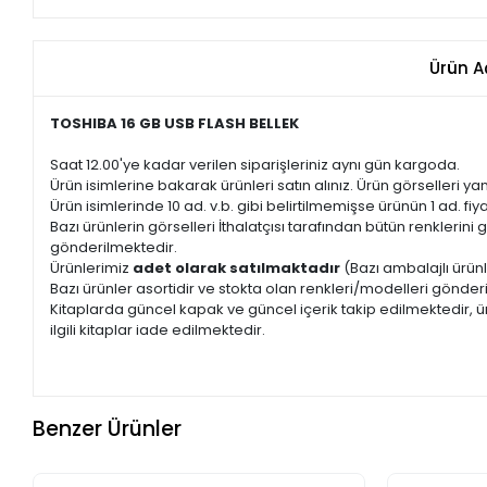
Ürün A
TOSHIBA 16 GB USB FLASH BELLEK
Saat 12.00'ye kadar verilen siparişleriniz aynı gün kargoda.
Ürün isimlerine bakarak ürünleri satın alınız. Ürün görselleri yan
Ürün isimlerinde 10 ad. v.b. gibi belirtilmemişse ürünün 1 ad. fiyat
Bazı ürünlerin görselleri İthalatçısı tarafından bütün renkleri
gönderilmektedir.
Ürünlerimiz
adet olarak satılmaktadır
(Bazı ambalajlı ürünl
Bazı ürünler asortidir ve stokta olan renkleri/modelleri gönder
Kitaplarda güncel kapak ve güncel içerik takip edilmektedir, ür
ilgili kitaplar iade edilmektedir.
Benzer Ürünler