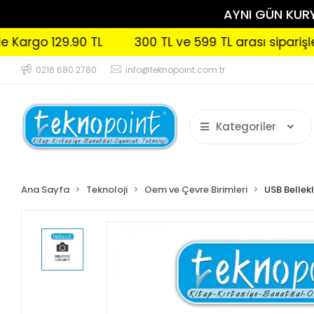
AYNI GÜN KURYE
 129.90 TL
300 TL ve 599 TL arası siparişlerinizd
0216 680 2780
info@teknopoint.com.tr
Kategoriler
Ana Sayfa
Teknoloji
Oem ve Çevre Birimleri
USB Bellek