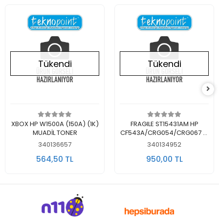
Tükendi
Tükendi
Stokta Yok
Stokta Yok
XBOX HP W1500A (150A) (1K)
FRAGILE ST15431AM HP
MUADİL TONER
CF543A/CRG054/CRG067 M
MUADİL TONER KIRMIZI
340136657
340134952
564,50 TL
950,00 TL