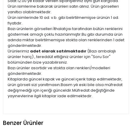
Saat 12.00'ye kadar verilen siparişleriniz aynı gün kargoda.
Ürün isimlerine bakarak ürünleri satın alınız. Ürün görselleri
yanıltıcı olabilmektedir.
Ürün isimlerinde 10 ad. v.b. gibi belirtilmemişse ürünün 1 ad.
fiyatıdır.
Bazı ürünlerin görselleri İthalatçısı tarafından bütün renklerini
göstermek amaçlı çoklu hazırlanmıştır.Bu gibi durumda ürün
adında miktar belirtilmemişse stokta olan renklerinden 1 adet
gönderilmektedir.
Ürünlerimiz
adet olarak satılmaktadır
(Bazı ambalajlı
ürünler hariç) , tereddüt ettiğiniz ürünler için "Soru Sor"
bölümünden bize yazabilirsiniz.
Bazı ürünler asortidir ve stokta olan renkleri/modelleri
gönderilmektedir.
Kitaplarda güncel kapak ve güncel içerik takip edilmektedir,
ürün görseli sizi yanıltmasın.Basım yılı eski bile olsa müfredat
değişmediği için içeriği günceldir.Müfredat değiştiğinde
yayınevlerine ilgili kitaplar iade edilmektedir.
Benzer Ürünler