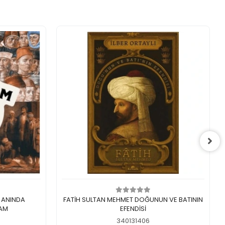
Sepete Ekle
: ANINDA
FATİH SULTAN MEHMET DOĞUNUN VE BATININ
RAM
EFENDİSİ
340131406