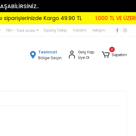
AŞABİLİRSİNİZ..
lerinizde Kargo 49.90 TL
1.000 TL VE ÜZERİ KARG
TRY - Türk Lirası
Sipariş Takip
Yardım
İletişim
0
Teslimat
Giriş Yap
Sepetim
Bölge Seçin
Üye Ol