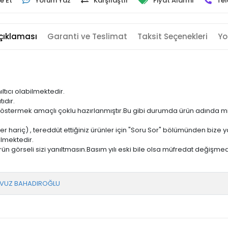
e Et
Yorum Yaz
Karşılaştır
Fiyat Alarmı
Tel
çıklaması
Garanti ve Teslimat
Taksit Seçenekleri
Yo
ıltıcı olabilmektedir.
ıdır.
ni göstermek amaçlı çoklu hazırlanmıştır.Bu gibi durumda ürün adında m
er hariç) , tereddüt ettiğiniz ürünler için "Soru Sor" bölümünden bize ya
ilmektedir.
ün görseli sizi yanıltmasın.Basım yılı eski bile olsa müfredat değişmed
VUZ BAHADIROĞLU