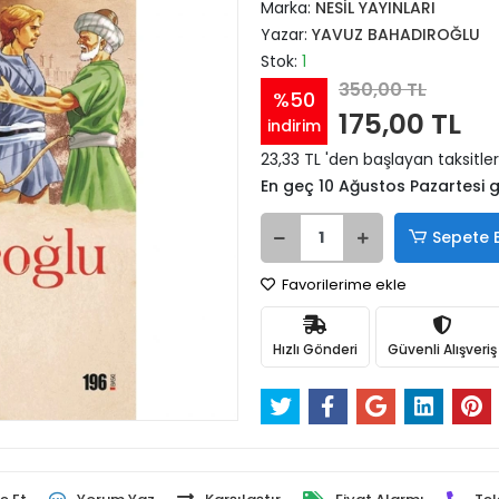
Marka:
NESİL YAYINLARI
Yazar:
YAVUZ BAHADIROĞLU
Stok:
1
350,00 TL
%50
175,00 TL
indirim
23,33 TL 'den başlayan taksitler
En geç 10 Ağustos Pazartesi
Sepete 
Favorilerime ekle
Hızlı Gönderi
Güvenli Alışveriş