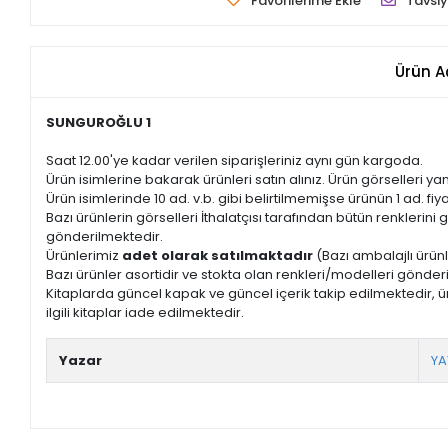
Favorilerime Ekle
Tavsiy
Ürün A
SUNGUROĞLU 1
Saat 12.00'ye kadar verilen siparişleriniz aynı gün kargoda.
Ürün isimlerine bakarak ürünleri satın alınız. Ürün görselleri yan
Ürün isimlerinde 10 ad. v.b. gibi belirtilmemişse ürünün 1 ad. fiyat
Bazı ürünlerin görselleri İthalatçısı tarafından bütün renkleri
gönderilmektedir.
Ürünlerimiz
adet olarak satılmaktadır
(Bazı ambalajlı ürünl
Bazı ürünler asortidir ve stokta olan renkleri/modelleri gönder
Kitaplarda güncel kapak ve güncel içerik takip edilmektedir, ür
ilgili kitaplar iade edilmektedir.
Yazar
YA