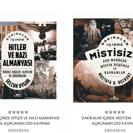
Sepete Ekle
Sepete Ekle
ÇİNDE HİTLER VE NAZİ ALMANYASI
DAKİKALAR İÇİNDE MİSTİZM 
DA AÇIKLANAN 200 KAVRAM
AÇIKLANAN 200 KAV
340134543
340134544