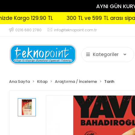
AYNI GÜN KURYE
rgo 129.90 TL
300 TL ve 599 TL arası siparişlerin
0216 680 2780
info@teknopoint.com.tr
Kategoriler
Ana Sayfa
Kitap
Araştırma / İnceleme
Tarih