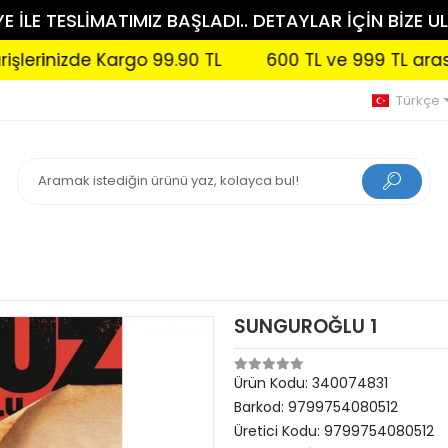
 İLE TESLİMATIMIZ BAŞLADI.. DETAYLAR İÇİN BİZE UL
izde Kargo 99.90 TL
600 TL ve 999 TL arası sipariş
Türkçe
SUNGUROĞLU 1
Ürün Kodu:
340074831
Barkod:
9799754080512
Üretici Kodu:
9799754080512