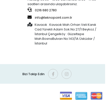
saatleri arasında ulaşabilirsiniz.
0216 680 2780
info@teknopoint.com.tr
Kavacık : Kavacık Mah.Orhan Veli Kanık
Cad.Yürekli Adam Sok.No:27/1 Beykoz /
İstanbul Çengelköy : Güzeltepe
Mah.BosnaBulvarı No:143/1A Üsküdar /
İstanbul
Bizi Takip Edin