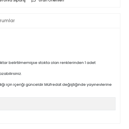
efonla Sipariş
Ürün Önerileri
rumlar
iktar belirtilmemişse stokta olan renklerinden 1 adet
zabilirsiniz.
iği için içeriği günceldir.Müfredat değiştiğinde yayınevlerine