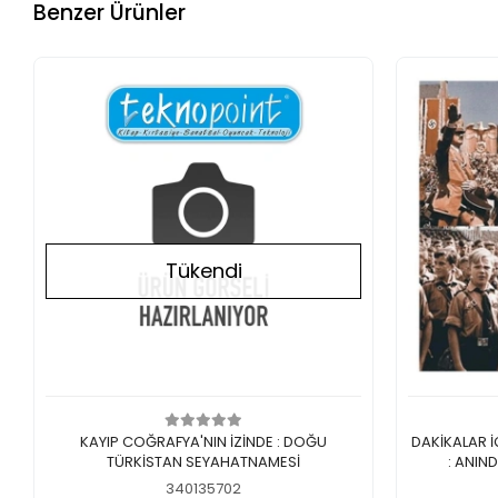
Benzer Ürünler
Tükendi
Stokta Yok
KAYIP COĞRAFYA'NIN İZİNDE : DOĞU
DAKİKALAR İ
TÜRKİSTAN SEYAHATNAMESİ
: ANIN
340135702