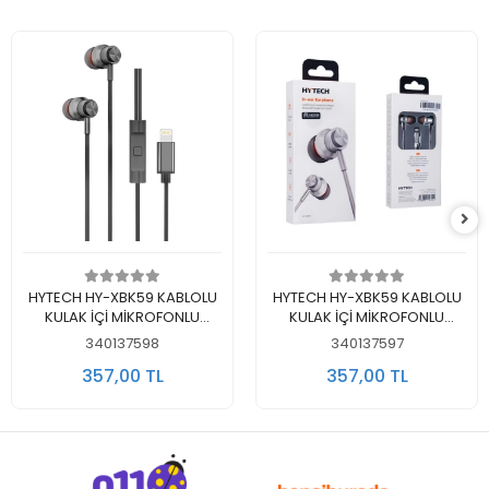
Sepete Ekle
Sepete Ekle
HYTECH HY-XBK59 KABLOLU
HYTECH HY-XBK59 KABLOLU
KULAK İÇİ MİKROFONLU
KULAK İÇİ MİKROFONLU
KULAKLIK LIGHTNING SİYAH
KULAKLIK LIGHTNING BEYAZ
340137598
340137597
357,00 TL
357,00 TL