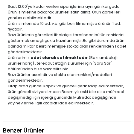
Saat 12.00'ye kadar verilen siparişleriniz aynı gün kargoda.
Ürün isimlerine bakarak ürünleri satın alınız. Ürün görselleri
yanıltıcı olabilmektedir.
Ürün isimlerinde 10 ad. v.b. gibi belirtilmemişse ürünün 1 ad.
fiyatıdır.
Bazı ürünlerin görselleri İthalatçısı tarafından bütün renklerini
göstermek amaçlı çoklu hazırlanmıştır.Bu gibi durumda ürün
adında miktar belirtilmemişse stokta olan renklerinden 1 adet
gönderilmektedir.
Ürünlerimiz
adet olarak satılmaktadır
(Bazı ambalajlı
ürünler hariç) , tereddüt ettiğiniz ürünler için "Soru Sor"
bölümünden bize yazabilirsiniz.
Bazı ürünler asortidir ve stokta olan renkleri/modelleri
gönderilmektedir.
Kitaplarda güncel kapak ve güncel içerik takip edilmektedir,
ürün görseli sizi yanıltmasın.Basım yılı eski bile olsa müfredat
değişmediği için içeriği günceldir.Müfredat değiştiğinde
yayınevlerine ilgili kitaplar iade edilmektedir.
Benzer Ürünler