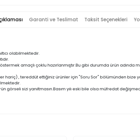
çıklaması
Garanti ve Teslimat
Taksit Seçenekleri
Yo
ıltıcı olabilmektedir.
ıdır.
ni göstermek amaçlı çoklu hazırlanmıştır.Bu gibi durumda ürün adında m
er hariç) , tereddüt ettiğiniz ürünler için "Soru Sor" bölümünden bize ya
ilmektedir.
ün görseli sizi yanıltmasın.Basım yılı eski bile olsa müfredat değişmed