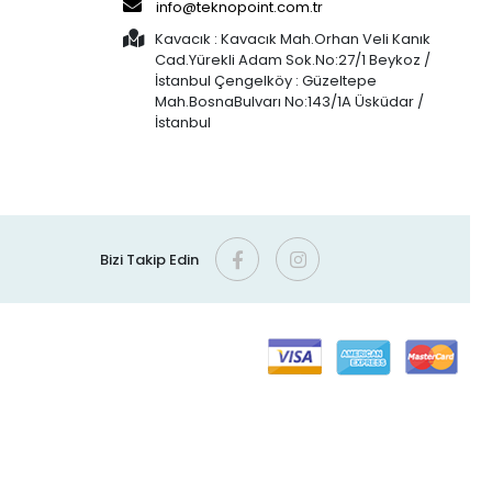
info@teknopoint.com.tr
Kavacık : Kavacık Mah.Orhan Veli Kanık
Cad.Yürekli Adam Sok.No:27/1 Beykoz /
İstanbul Çengelköy : Güzeltepe
Mah.BosnaBulvarı No:143/1A Üsküdar /
İstanbul
Bizi Takip Edin