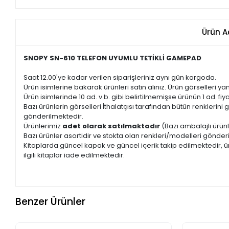
Ürün A
SNOPY SN-610 TELEFON UYUMLU TETİKLİ GAMEPAD
Saat 12.00'ye kadar verilen siparişleriniz aynı gün kargoda.
Ürün isimlerine bakarak ürünleri satın alınız. Ürün görselleri yan
Ürün isimlerinde 10 ad. v.b. gibi belirtilmemişse ürünün 1 ad. fiyat
Bazı ürünlerin görselleri İthalatçısı tarafından bütün renkleri
gönderilmektedir.
Ürünlerimiz
adet olarak satılmaktadır
(Bazı ambalajlı ürünl
Bazı ürünler asortidir ve stokta olan renkleri/modelleri gönder
Kitaplarda güncel kapak ve güncel içerik takip edilmektedir, ür
ilgili kitaplar iade edilmektedir.
Benzer Ürünler