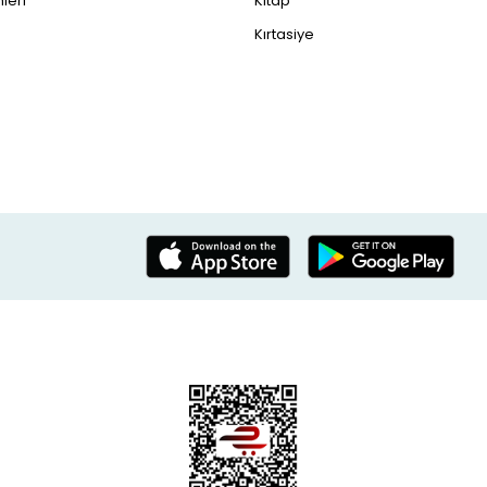
leri
Kitap
Kırtasiye