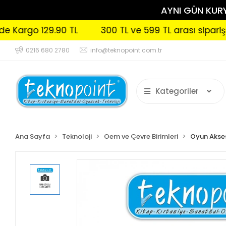
AYNI GÜN KURYE
argo 129.90 TL
300 TL ve 599 TL arası siparişlerin
0216 680 2780
info@teknopoint.com.tr
Kategoriler
Ana Sayfa
Teknoloji
Oem ve Çevre Birimleri
Oyun Akses