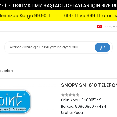
 İLE TESLİMATIMIZ BAŞLADI.. DETAYLAR İÇİN BİZE UL
izde Kargo 99.90 TL
600 TL ve 999 TL arası sipari
Türkçe
uarları
SNOPY SN-610 TELEFO
Ürün Kodu:
340085149
Barkod:
8680096077494
Üretici Kodu: