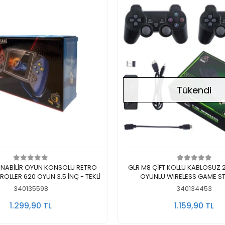
Tükendi
Sepete Ekle
Stokta Yok
ŞINABİLİR OYUN KONSOLU RETRO
GLR M8 ÇİFT KOLLU KABLOSUZ 
LLER 620 OYUN 3.5 İNÇ - TEKLİ
OYUNLU WIRELESS GAME STI
340135598
340134453
1.299,90 TL
1.159,90 TL