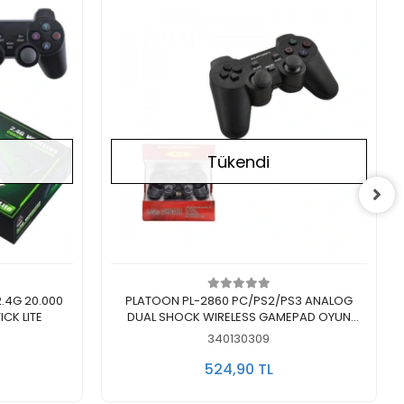
Tükendi
Stokta Yok
2.4G 20.000
PLATOON PL-2860 PC/PS2/PS3 ANALOG
CK LITE
DUAL SHOCK WIRELESS GAMEPAD OYUN
KOLU
340130309
524,90 TL