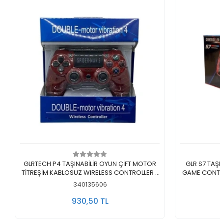
Sepete Ekle
GLRTECH P4 TAŞINABİLİR OYUN ÇİFT MOTOR
GLR S7 TA
TİTREŞİM KABLOSUZ WIRELESS CONTROLLER -
GAME CONTRO
TEKLİ
340135606
930,50 TL