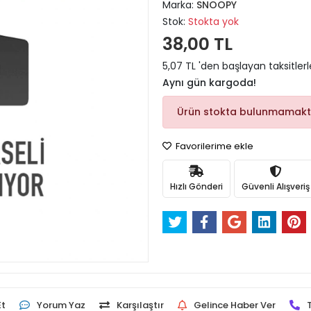
Marka:
SNOOPY
Stok:
Stokta yok
38,00 TL
5,07 TL 'den başlayan taksitlerl
Aynı gün kargoda!
Ürün stokta bulunmamakt
Favorilerime ekle
Hızlı Gönderi
Güvenli Alışveriş
Et
Yorum Yaz
Karşılaştır
Gelince Haber Ver