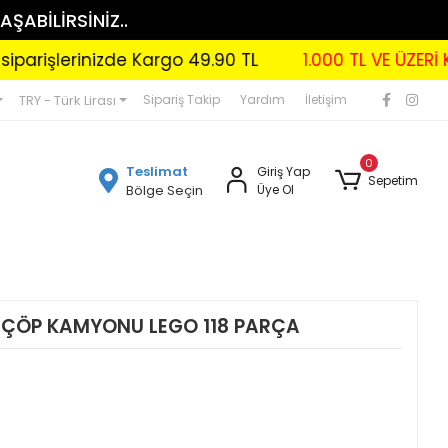
AŞABİLİRSİNİZ..
şlerinizde Kargo 49.90 TL
1.000 TL VE ÜZERİ KARG
TRY - Türk Lirası
Sipariş Takip
Yardım
İletişim
0
Teslimat
Giriş Yap
Sepetim
Bölge Seçin
Üye Ol
 ÇÖP KAMYONU LEGO 118 PARÇA