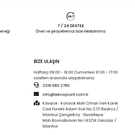
7 / 24 DESTEK
eneği
Öneri ve şikayetlerinizi bize iletebilirsiniz.
BİZE ULAŞIN
Haftaiçi 09:00 - 19:00 Cumartesi 10:00 - 17:00
saatleri arasında ulaşabilirsiniz.
0216 680 2780
info@teknopoint.com.tr
Kavacık : Kavacık Mah.Orhan Veli Kanık
Cad.Yürekli Adam Sok.No:27/1 Beykoz /
İstanbul Çengelköy : Güzeltepe
Mah.BosnaBulvarı No:143/1A Üsküdar /
İstanbul