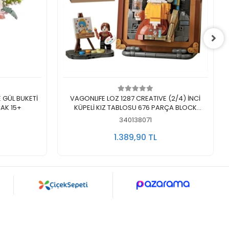
Sepete Ekle
E GÜL BUKETİ
VAGONLIFE LOZ 1287 CREATIVE (2/4) İNCİ
AK 15+
KÜPELİ KIZ TABLOSU 676 PARÇA BLOCK
OYUNCAK 6+
340138071
1.389,90 TL