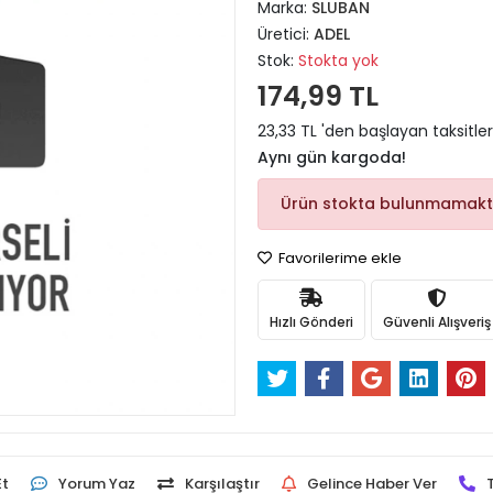
Marka:
SLUBAN
Üretici:
ADEL
Stok:
Stokta yok
174,99 TL
23,33 TL 'den başlayan taksitler
Aynı gün kargoda!
Ürün stokta bulunmamakt
Favorilerime ekle
Hızlı Gönderi
Güvenli Alışveriş
Et
Yorum Yaz
Karşılaştır
Gelince Haber Ver