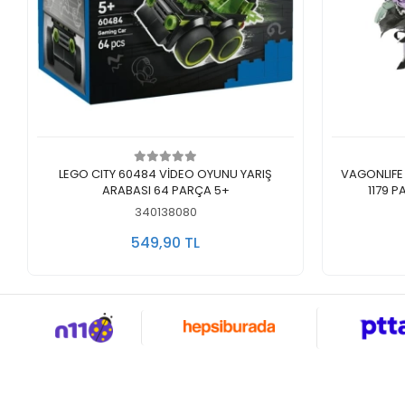
Sepete Ekle
LEGO CITY 60484 VİDEO OYUNU YARIŞ
VAGONLIFE 
ARABASI 64 PARÇA 5+
1179 
340138080
549,90 TL