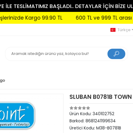
 İLE TESLİMATIMIZ BAŞLADI.. DETAYLAR İÇİN BİZE UL
nizde Kargo 99.90 TL
600 TL ve 999 TL arası sipari
Türkçe
ego
SLUBAN B0781B TOWN
Ürün Kodu:
340102752
Barkod:
8681241199634
Üretici Kodu:
M38-B0781B