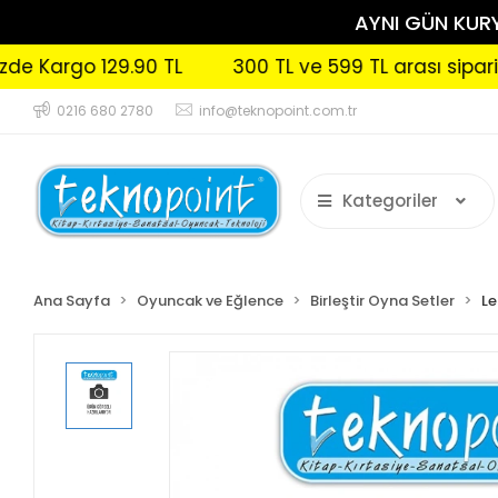
AYNI GÜN KURYE
argo 129.90 TL
300 TL ve 599 TL arası siparişleri
0216 680 2780
info@teknopoint.com.tr
Kategoriler
Ana Sayfa
Oyuncak ve Eğlence
Birleştir Oyna Setler
L