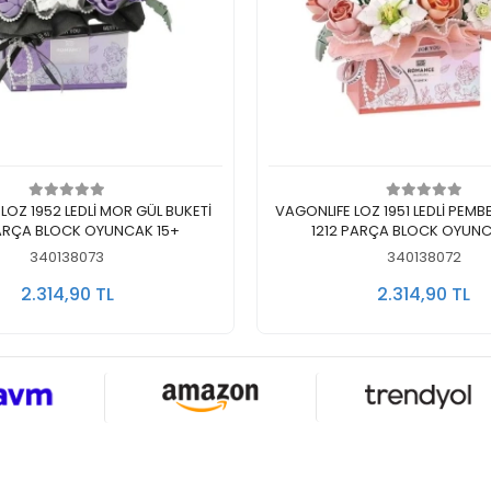
Sepete Ekle
Sepete Ekle
LOZ 1952 LEDLİ MOR GÜL BUKETİ
VAGONLIFE LOZ 1951 LEDLİ PEMB
PARÇA BLOCK OYUNCAK 15+
1212 PARÇA BLOCK OYUNC
340138073
340138072
2.314,90 TL
2.314,90 TL