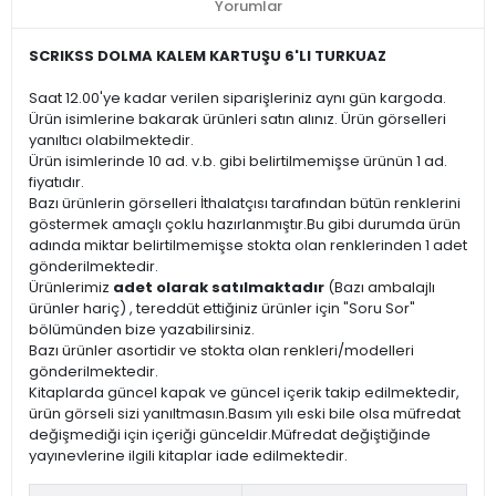
Yorumlar
SCRIKSS DOLMA KALEM KARTUŞU 6'LI TURKUAZ
Saat 12.00'ye kadar verilen siparişleriniz aynı gün kargoda.
Ürün isimlerine bakarak ürünleri satın alınız. Ürün görselleri
yanıltıcı olabilmektedir.
Ürün isimlerinde 10 ad. v.b. gibi belirtilmemişse ürünün 1 ad.
fiyatıdır.
Bazı ürünlerin görselleri İthalatçısı tarafından bütün renklerini
göstermek amaçlı çoklu hazırlanmıştır.Bu gibi durumda ürün
adında miktar belirtilmemişse stokta olan renklerinden 1 adet
gönderilmektedir.
Ürünlerimiz
adet olarak satılmaktadır
(Bazı ambalajlı
ürünler hariç) , tereddüt ettiğiniz ürünler için "Soru Sor"
bölümünden bize yazabilirsiniz.
Bazı ürünler asortidir ve stokta olan renkleri/modelleri
gönderilmektedir.
Kitaplarda güncel kapak ve güncel içerik takip edilmektedir,
ürün görseli sizi yanıltmasın.Basım yılı eski bile olsa müfredat
değişmediği için içeriği günceldir.Müfredat değiştiğinde
yayınevlerine ilgili kitaplar iade edilmektedir.