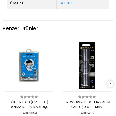
Üretici
SCRIKSS
Benzer Ürünler
Sepete Ekle
Sepete Ekle
SÜDOR DK10 (CR-200E)
CROSS 8920D DOLMA KALEM
DOLMA KALEM KARTUŞU
KARTUŞU 6'LI - MAVİ
YEDEK 10'LU BLISTERLİ MAVİ
340131354
340124621