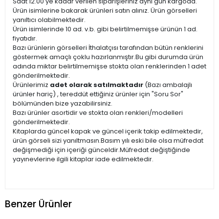
Saat 12.00'ye kadar verilen siparişleriniz aynı gün kargoda.
Ürün isimlerine bakarak ürünleri satın alınız. Ürün görselleri
yanıltıcı olabilmektedir.
Ürün isimlerinde 10 ad. v.b. gibi belirtilmemişse ürünün 1 ad.
fiyatıdır.
Bazı ürünlerin görselleri İthalatçısı tarafından bütün renklerini
göstermek amaçlı çoklu hazırlanmıştır.Bu gibi durumda ürün
adında miktar belirtilmemişse stokta olan renklerinden 1 adet
gönderilmektedir.
Ürünlerimiz
adet olarak satılmaktadır
(Bazı ambalajlı
ürünler hariç) , tereddüt ettiğiniz ürünler için "Soru Sor"
bölümünden bize yazabilirsiniz.
Bazı ürünler asortidir ve stokta olan renkleri/modelleri
gönderilmektedir.
Kitaplarda güncel kapak ve güncel içerik takip edilmektedir,
ürün görseli sizi yanıltmasın.Basım yılı eski bile olsa müfredat
değişmediği için içeriği günceldir.Müfredat değiştiğinde
yayınevlerine ilgili kitaplar iade edilmektedir.
Benzer Ürünler