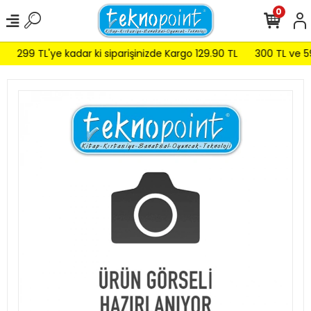
0
299 TL'ye kadar ki siparişinizde Kargo 129.90 TL
300 TL ve 599